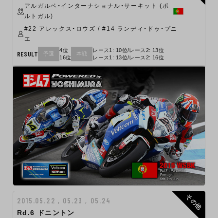
アルガルベ・インターナショナル・サーキット (ポ
ルトガル)
#22 アレックス・ロウズ / #14 ランディ・ドゥ・プニ
エ
4位
レース1: 10位/レース2: 13位
RESULT
予選
本戦
16位
レース1: 13位/レース2: 16位
その他
2015.05.22 , 05.23 , 05.24
Rd.6 ドニントン