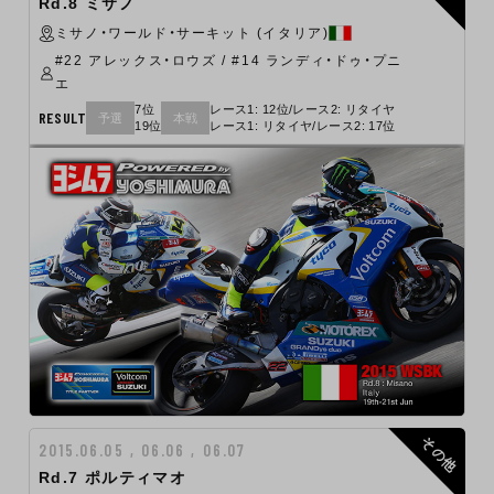
Rd.8 ミサノ
ミサノ・ワールド・サーキット (イタリア)
#22 アレックス・ロウズ / #14 ランディ・ドゥ・プニ
エ
7位
レース1: 12位/レース2: リタイヤ
RESULT
予選
本戦
19位
レース1: リタイヤ/レース2: 17位
その他
2015.06.05 , 06.06 , 06.07
Rd.7 ポルティマオ