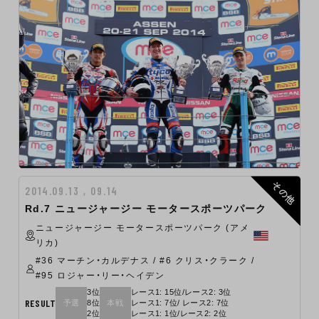
その他
2014.09.13 , 09.14
Rd.7 ニュージャージー モータースポーツパーク
ニュージャージー モータースポーツパーク (アメ
リカ)
#36 マーチン・カルデナス / #6 クリス・クラーク /
#95 ロジャー・リー・ヘイデン
3位
レース1: 15位/レース2: 3位
RESULT
予選
8位
本戦
レース1: 7位/ レース2: 7位
2位
レース1: 1位/レース2: 2位