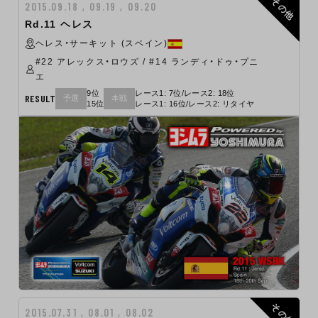
その他
2015.09.18 , 09.19 , 09.20
Rd.11 ヘレス
ヘレス・サーキット (スペイン)
#22 アレックス・ロウズ / #14 ランディ・ドゥ・プニ
エ
9位
レース1: 7位/レース2: 18位
RESULT
予選
本戦
15位
レース1: 16位/レース2: リタイヤ
その他
2015.07.31 , 08.01 , 08.02