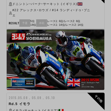
ドニントン・パーク・サーキット (イギリス)
#22 アレックス・ロウズ / #14 ランディ・ドゥ・プニ
エ
5位
レース1: 6位/レース2: 6位
RESULT
予選
本戦
18位
レース1: 14位/レース2: 14位
その他
2015.05.08 , 05.09 , 05.10
Rd.5 イモラ
イモラ・サーキット (イタリア)