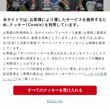
当サイトでは、お客様により適したサービスを提供するた
め、クッキー（Cookie）を利用しています。
お客様の利便性向上、当サイトのパフォーマンス改善、お客様に提唱す
その他
2014.07.11 , 07.13
るサービスの向上、改善を目的としています。また、当社では、お知ら
Rd.9 ラグナセカ
せ（広告）と分析の用途で、サードパーティークッキーにも情報を提供
しています。
ラグナセカ（アメリカ）
お客様は、「すべてのクッキーを受け入れる」ボタンをクリックしてク
#58 ユージン・ラバティ / #22 アレックス・ロウズ
ッキーの使用に同意することで、当社ウェブサイトのすべての機能を
6位
レース1: リタイヤ/レース2: 4位
RESULT
予選
本戦
ご利用頂くことができます。
11位
レース1: 8位/レース2: リタイヤ
クッキーについての詳細をお知りになりたい場合、またはクッキーの
設定変更をご希望の場合は、当社のクッキーポリシー（
クッキーの利用
について
）をご覧ください。
すべてのクッキーを受け入れる
ENGLISH