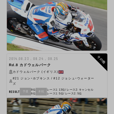
その他
2014.08.23 , 08.24 , 08.25
Rd.8 カドウェルパーク
カドウェルパーク (イギリス)
#21 ジョン・ホプキンス / #12 ジョシュ・ウォーター
ズ
8位
レース1: 13位/ レース2: キャンセル
RESULT
予選
本戦
6位
レース1: 5位/ レース2: 5位