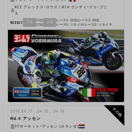
#22 アレックス・ロウズ / #14 ランディ・ドゥ・プニ
エ
11位
レース1: 12位/レース2: 10位
RESULT
予選
本戦
17位
レース1: リタイヤ/レース2: リタイヤ
その他
2015.04.17 , 04.18 , 04.19
Rd.4 アッセン
TTサーキット・アッセン (オランダ)