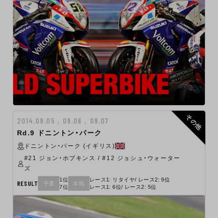
その他
2014.09.05 , 09.06 , 09.07
Rd.9 ドニントン・パーク
ドニントン・パーク (イギリス)
#21 ジョン・ホプキンス / #12 ジョシュ・ウォーター
ズ
1位
レース1: リタイヤ/ レース2: 9位
RESULT
予選
本戦
7位
レース1: 6位/ レース2: 5位