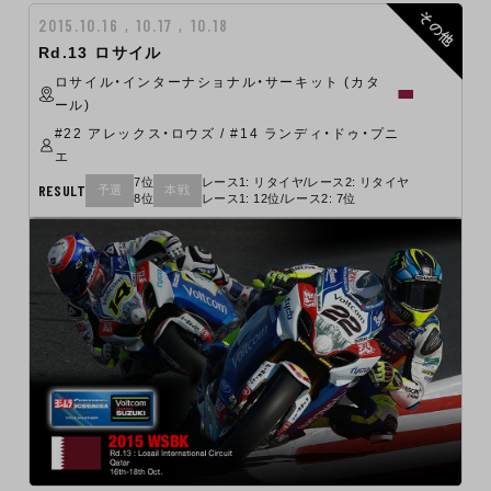
その他
2015.10.16 , 10.17 , 10.18
Rd.13 ロサイル
ロサイル・インターナショナル・サーキット (カタ
ール)
#22 アレックス・ロウズ / #14 ランディ・ドゥ・プニ
エ
7位
レース1: リタイヤ/レース2: リタイヤ
RESULT
予選
本戦
8位
レース1: 12位/レース2: 7位