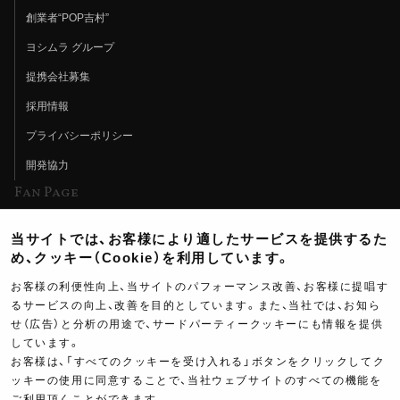
創業者“POP吉村”
ヨシムラ グループ
提携会社募集
採用情報
プライバシーポリシー
開発協力
Fan Page
Web特集記事
当サイトでは、お客様により適したサービスを提供するた
ヨシムラTV
め、クッキー（Cookie）を利用しています。
イベント情報
お客様の利便性向上、当サイトのパフォーマンス改善、お客様に提唱す
るサービスの向上、改善を目的としています。また、当社では、お知ら
イベントスケジュール
せ（広告）と分析の用途で、サードパーティークッキーにも情報を提供
ツーリングブレイクタイム
しています。
お客様は、「すべてのクッキーを受け入れる」ボタンをクリックしてク
壁紙
ッキーの使用に同意することで、当社ウェブサイトのすべての機能を
ご利用頂くことができます。