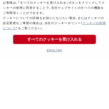
お客様は、「すべてのクッキーを受け入れる」ボタンをクリックしてク
記録のために保持いたします。
ッキーの使用に同意することで、当社ウェブサイトのすべての機能を
ご利用頂くことができます。
クッキーについての詳細をお知りになりたい場合、またはクッキーの
■変更
設定変更をご希望の場合は、当社のクッキーポリシー（
クッキーの利用
について
）をご覧ください。
当社の業務慣行の変更、またはその他の運用上、法律
すべてのクッキーを受け入れる
上、または規制上の理由から、本プライバシーポリシ
ーを随時更新する場合があります。
ENGLISH
■お問い合わせ
本プライバシーポリシーについてご質問、ご指摘がご
ざいましたら、
https://www.yoshimura-jp.com/cust
omer-support
よりお問い合わせいただくか、下記宛
てに郵送にてご連絡ください。
〒243-0303 神奈川県愛甲郡愛川町中津6748