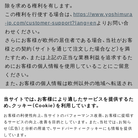
除を求める権利を有します。
この権利を行使する場合は、
https://www.yoshimura
-jp.com/customer-support?lang=en
よりお問い合
わせください。
さらにお客様が欧州の居住者である場合、当社がお客
様との契約（サイトを通じて注文した場合など）を満
たすため、または上記の正当な業務利益を追求するた
めにお客様の個人情報を使用していることにご留意
ください。
また、お客様の個人情報は欧州以外の地域へ転送され
ますのでご了承ください。
当サイトでは、お客様により適したサービスを提供するた
め、クッキー（Cookie）を利用しています。
■データ保持
お客様の利便性向上、当サイトのパフォーマンス改善、お客様に提唱す
るサービスの向上、改善を目的としています。また、当社では、お知ら
お客様が本サイトを通じて注文を行った場合、個人情
せ（広告）と分析の用途で、サードパーティークッキーにも情報を提供
しています。
報の削除依頼がない限り、当社はお客様の注文情報を