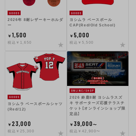
GOODS
GOODS
2026年 8耐レザーキーホルダ
ヨシムラ ベースボール
ー
CAP(Red/Old School)
1,500
5,000
￥
￥
税込￥1,650
税込￥5,500
ONLINE/SHOP
GOODS
2026 鈴鹿8耐 ヨシムラスズ
キ サポーターズ応援テラスチ
ヨシムラ ベースボールシャツ
ケット【オンラインショップ限
(Red/12)
定品】
23,000
39,000
￥
￥
〜
税込￥25,300
税込￥42,900〜