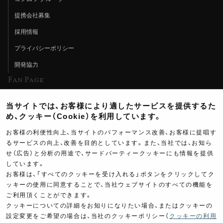
提携会社募集
採用情報
プライバシーポリシー
開発協力
Fan Page
Web特集記事
当サイトでは、お客様により適したサービスを提供するた
ヨシムラTV
め、クッキー（Cookie）を利用しています。
イベント情報
お客様の利便性向上、当サイトのパフォーマンス改善、お客様に提唱す
るサービスの向上、改善を目的としています。また、当社では、お知ら
イベントスケジュール
せ（広告）と分析の用途で、サードパーティークッキーにも情報を提供
ツーリングブレイクタイム
しています。
お客様は、「すべてのクッキーを受け入れる」ボタンをクリックしてク
壁紙
ッキーの使用に同意することで、当社ウェブサイトのすべての機能を
ご利用頂くことができます。
製品ポスター
クッキーについての詳細をお知りになりたい場合、またはクッキーの
設定変更をご希望の場合は、当社のクッキーポリシー（
クッキーの利用