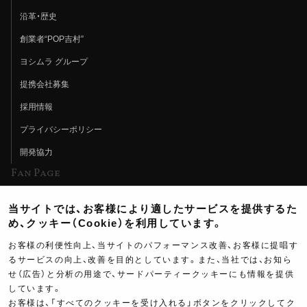
沿革・歴史
創業者“POP吉村”
ヨシムラ グループ
提携会社募集
採用情報
プライバシーポリシー
開発協力
Fan Page
Web特集記事
当サイトでは、お客様により適したサービスを提供するた
ヨシムラTV
め、クッキー（Cookie）を利用しています。
イベント情報
お客様の利便性向上、当サイトのパフォーマンス改善、お客様に提唱す
るサービスの向上、改善を目的としています。また、当社では、お知ら
イベントスケジュール
せ（広告）と分析の用途で、サードパーティークッキーにも情報を提供
ツーリングブレイクタイム
しています。
お客様は、「すべてのクッキーを受け入れる」ボタンをクリックしてク