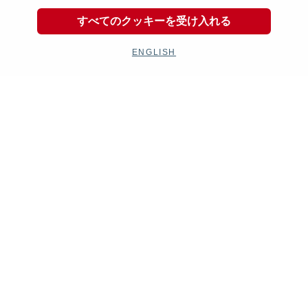
すべてのクッキーを受け入れる
ENGLISH
成形時におけるゆがみの発生が少なく、見た目に
も滑らかで美しいスクリーンに仕上がります。