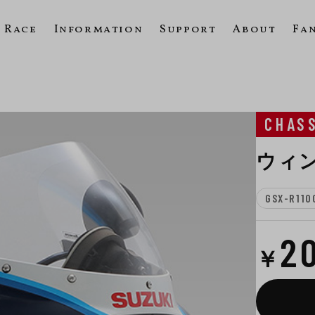
Race
Information
Support
About
Fa
CHAS
ウィ
GSX-R110
2
￥