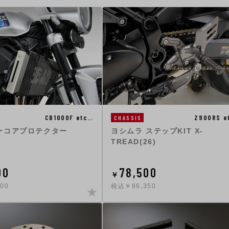
CB1000F etc…
Z900RS e
CHASSIS
ーコアプロテクター
ヨシムラ ステップKIT X-
TREAD(26)
00
78,500
￥
00
税込￥86,350