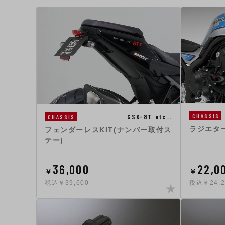
CHASSIS
GSX-8T etc…
CHASSIS
ラジエタ
フェンダーレスKIT(ナンバー取付ス
テー)
36,000
22,0
￥
￥
税込￥39,600
税込￥24,2