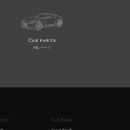
Car parts
4輪パーツ
out
Fan Page