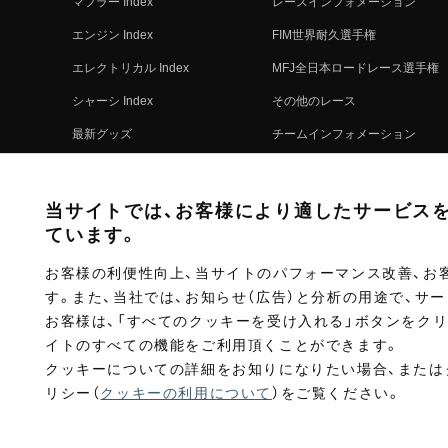
マフラー Index
レースインフォメーション
エンジン Index
FIM世界耐久選手権
エレクトリカル Index
MFJ全日本ロードレース選手権
シャーシ Index
その他のレース
最新グッズ
チームインフォメーション
キットパーツ
レースの歴史
コンプリート
レースムービー
当サイトでは、お客様により適したサービスを提
ています。
お客様の利便性向上、当サイトのパフォーマンス改善、お
す。また、当社では、お知らせ（広告）と分析の用途で、サ
お客様は、「すべてのクッキーを受け入れる」ボタンをク
イトのすべての機能をご利用頂くことができます。
クッキーについての詳細をお知りになりたい場合、または
リシー（
クッキーの利用について
）をご覧ください。