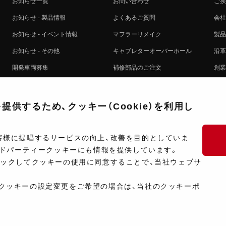
お知らせ一覧
お問い合わせ
ご挨
お知らせ - 製品情報
よくあるご質問
会社
お知らせ - イベント情報
マフラーリメイク
製品
お知らせ - その他
キャブレターオーバーホール
沿革
開発車両募集
補修部品のご注文
創業
コラボレート自動販売機のご案内
オンライン保証登録
ヨシ
注文方法
製品に関する重要なお知らせ
提携
供するため、クッキー（Cookie）を利用し
排出ガス試験結果証明書について
採用
ポイントについて
プラ
客様に提唱するサービスの向上、改善を目的としていま
ードパーティークッキーにも情報を提供しています。
ショップ情報
開発
リックしてクッキーの使用に同意することで、当社ウェブサ
製品マニュアル検索
クッキーの設定変更をご希望の場合は、当社のクッキーポ
Copyright ©Y