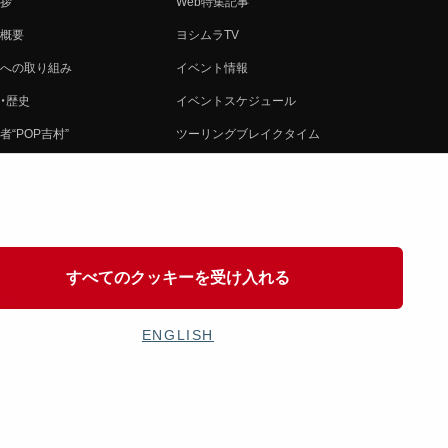
拶
Web特集記事
概要
ヨシムラTV
への取り組み
イベント情報
・歴史
イベントスケジュール
者“POP吉村”
ツーリングブレイクタイム
ムラ グループ
壁紙
会社募集
製品ポスター
情報
イバシーポリシー
すべてのクッキーを受け入れる
協力
ENGLISH
OSHIMURA JAPAN Co,Ltd. All Rights Reserved.