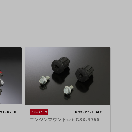
SX-R750
GSX-R750 etc…
CHASSIS
CHAS
エンジンマウントset GSX-R750
YOSH
ブレ