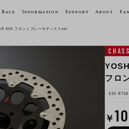
Race
Information
Support
About
Fa
TAR 604 フロントブレーキディスクset
CHAS
YOSH
フロン
GSX-R750
1
￥