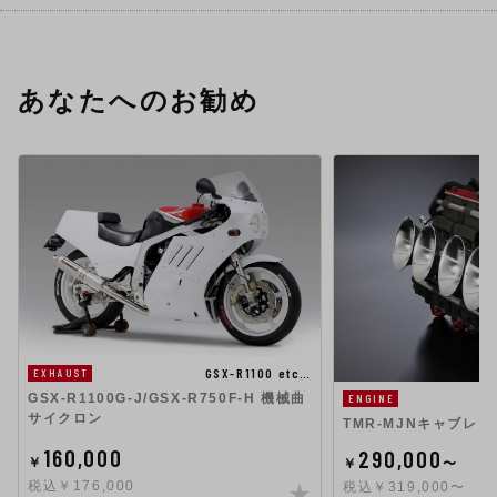
あなたへのお勧め
GSX-R1100 etc…
EXHAUST
GSX-R1100G-J/GSX-R750F-H 機械曲
ENGINE
サイクロン
TMR-MJNキャブレタ
160,000
290,000
￥
￥
〜
税込￥176,000
税込￥319,000〜