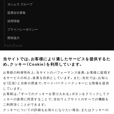
ヨシムラ グループ
提携会社募集
採用情報
プライバシーポリシー
開発協力
Fan Page
Web特集記事
当サイトでは、お客様により適したサービスを提供するた
ヨシムラTV
め、クッキー（Cookie）を利用しています。
イベント情報
お客様の利便性向上、当サイトのパフォーマンス改善、お客様に提唱す
るサービスの向上、改善を目的としています。また、当社では、お知ら
イベントスケジュール
せ（広告）と分析の用途で、サードパーティークッキーにも情報を提供
ツーリングブレイクタイム
しています。
お客様は、「すべてのクッキーを受け入れる」ボタンをクリックしてク
壁紙
ッキーの使用に同意することで、当社ウェブサイトのすべての機能を
ご利用頂くことができます。
製品ポスター
クッキーについての詳細をお知りになりたい場合、またはクッキーの