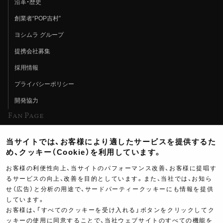
沿革・歴史
創業者“POP吉村”
ヨシムラ グループ
提携会社募集
採用情報
プライバシーポリシー
開発協力
Fan Page
Web特集記事
当サイトでは、お客様により適したサービスを提供するた
ヨシムラTV
め、クッキー（Cookie）を利用しています。
イベント情報
お客様の利便性向上、当サイトのパフォーマンス改善、お客様に提唱す
るサービスの向上、改善を目的としています。また、当社では、お知ら
イベントスケジュール
せ（広告）と分析の用途で、サードパーティークッキーにも情報を提供
しています。
ツーリングブレイクタイム
お客様は、「すべてのクッキーを受け入れる」ボタンをクリックしてク
壁紙
ッキーの使用に同意することで、当社ウェブサイトのすべての機能を