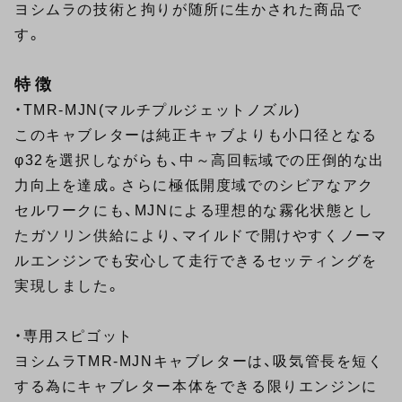
ヨシムラの技術と拘りが随所に生かされた商品で
す。
特徴
・TMR-MJN(マルチプルジェットノズル)
このキャブレターは純正キャブよりも小口径となる
φ32を選択しながらも、中～高回転域での圧倒的な出
力向上を達成。さらに極低開度域でのシビアなアク
セルワークにも、MJNによる理想的な霧化状態とし
たガソリン供給により、マイルドで開けやすくノーマ
ルエンジンでも安心して走行できるセッティングを
実現しました。
・専用スピゴット
ヨシムラTMR-MJNキャブレターは、吸気管長を短く
する為にキャブレター本体をできる限りエンジンに