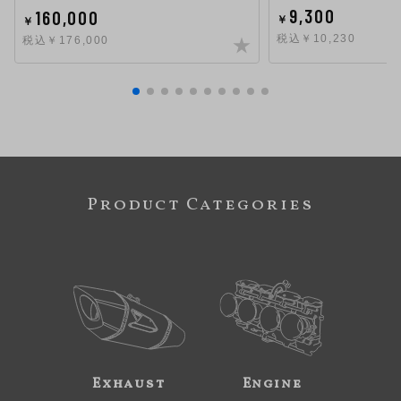
9,300
160,000
￥
￥
税込￥10,230
税込￥176,000
Product Categories
Exhaust
Engine