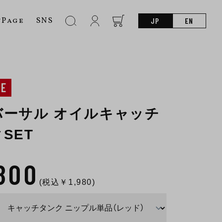
nPage
SNS
JP
EN
NE
バーサル オイルキャッチ
SET
,800
(税込￥
1,980
)