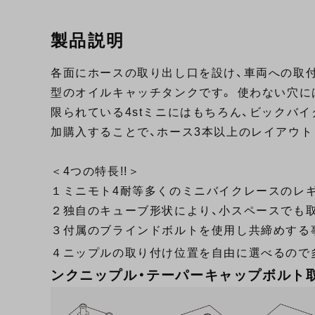
製品説明
各面にホースの取り出し口を設け、車両への取
型のオイルキャッチタンクです。 使わない穴に
限られている4stミニにはもちろん、ビックバ
加購入することで、ホース3本以上のレイアウト
＜4つの特長!!＞
１ミニモト4耐等多くのミニバイクレースのレギュ
２独自のキューブ形状により、小スペースでも
３付属のブラインドボルトを使用し共締めする
４ニップルの取り付け位置を自由に選べるので
ンクニップル・テーパーキャップボルト取