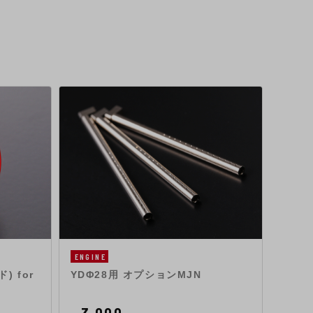
ENGINE
ENGIN
 for
YDΦ28用 オプションMJN
YDΦ