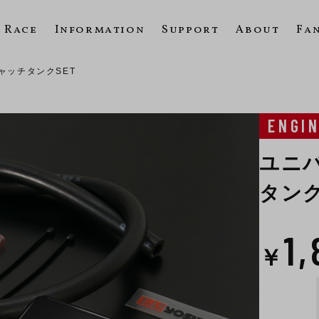
Race
Information
Support
About
Fa
ャッチタンクSET
ENGI
ユニ
タンク
1
￥