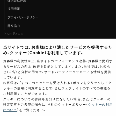
提携会社募集
採用情報
プライバシーポリシー
開発協力
Fan Page
Web特集記事
当サイトでは、お客様により適したサービスを提供するた
ヨシムラTV
め、クッキー（Cookie）を利用しています。
イベント情報
お客様の利便性向上、当サイトのパフォーマンス改善、お客様に提唱す
るサービスの向上、改善を目的としています。また、当社では、お知ら
イベントスケジュール
せ（広告）と分析の用途で、サードパーティークッキーにも情報を提供
ツーリングブレイクタイム
しています。
お客様は、「すべてのクッキーを受け入れる」ボタンをクリックしてク
壁紙
ッキーの使用に同意することで、当社ウェブサイトのすべての機能を
ご利用頂くことができます。
製品ポスター
クッキーについての詳細をお知りになりたい場合、またはクッキーの
設定変更をご希望の場合は、当社のクッキーポリシー（
クッキーの利用
3,800
について
）をご覧ください。