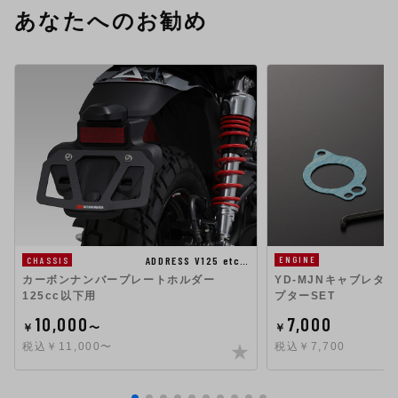
あなたへのお勧め
ADDRESS V125 etc…
ENGINE
CHASSIS
YD-MJNキャブレタ
カーボンナンバープレートホルダー
プターSET
125cc以下用
7,000
10,000
￥
￥
〜
税込￥7,700
税込￥11,000〜