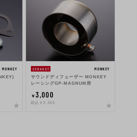
MONKEY
MONKEY
EXHAUST
ENGIN
KEY)
サウンドディフューザー MONKEY
ヨシム
レーシングGP-MAGNUM用
ブレ
3,000
34
￥
￥
税込￥3,300
税込￥3