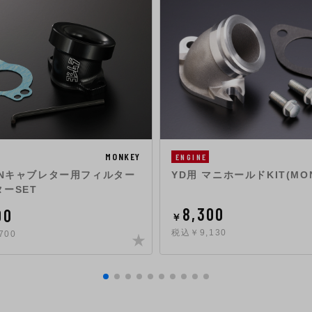
MONKEY
ENGINE
JNキャブレター用フィルター
YD用 マニホールドKIT(MON
ーSET
8,300
00
￥
税込￥9,130
700