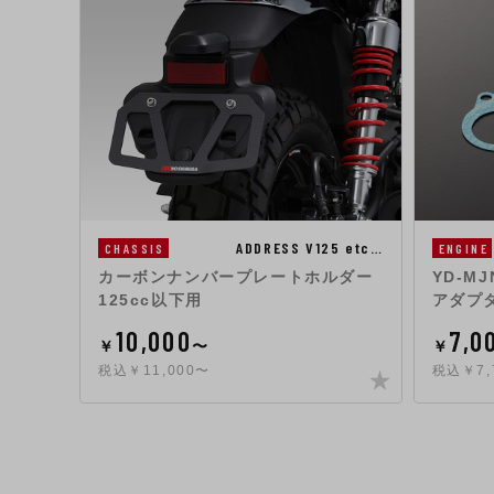
ADDRESS V125 etc…
ENGINE
CHASSIS
YD-M
カーボンナンバープレートホルダー
アダプタ
125cc以下用
7,0
10,000
￥
￥
〜
税込￥7,
税込￥11,000〜