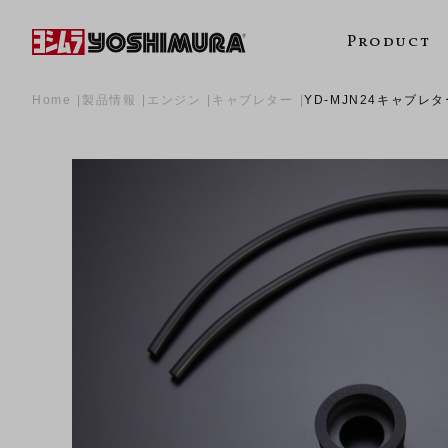
Product
Home
製品情報
エンジン
キャブレター
YD-MJN24キャブレ