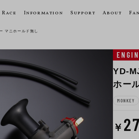
Race
Information
Support
About
Fa
ター マニホールド無し
ENGI
YD-
ホー
MONKEY
2
￥