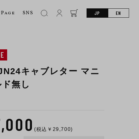
nPage
SNS
JP
EN
NE
MJN24キャブレター マニ
ルド無し
7,000
(税込￥
29,700
)