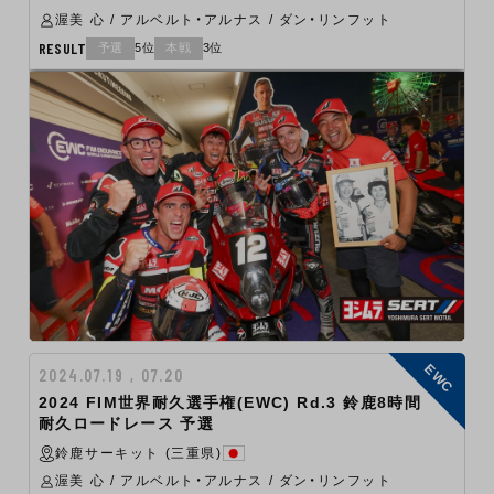
渥美 心 / アルベルト・アルナス / ダン・リンフット
RESULT
予選
5位
本戦
3位
EWC
2024.07.19 , 07.20
2024 FIM世界耐久選手権(EWC) Rd.3 鈴鹿8時間
耐久ロードレース 予選
鈴鹿サーキット (三重県)
渥美 心 / アルベルト・アルナス / ダン・リンフット