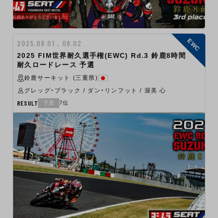
EWC
2025.08.01 , 08.02
2025 FIM世界耐久選手権(EWC) Rd.3 鈴鹿8時間
耐久ロードレース 予選
鈴鹿サーキット (三重県)
グレッグ・ブラック / ダン・リンフット / 渥美 心
RESULT
予選
7位