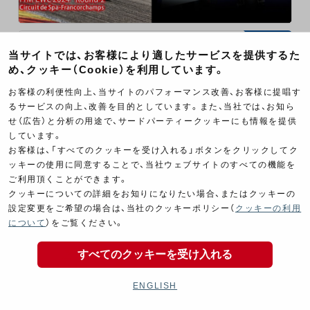
EWC
2024.06.08
当サイトでは、お客様により適したサービスを提供するた
2024 FIM世界耐久選手権(EWC) Rd.2 スパ8時間
め、クッキー（Cookie）を利用しています。
レース 予選
お客様の利便性向上、当サイトのパフォーマンス改善、お客様に提唱す
スパ・フランコルシャン・サーキット (ベルギー)
るサービスの向上、改善を目的としています。また、当社では、お知ら
グレッグ・ブラック / エティエンヌ・マッソン / ダン・
せ（広告）と分析の用途で、サードパーティークッキーにも情報を提供
リンフット
しています。
RESULT
予選
3位
お客様は、「すべてのクッキーを受け入れる」ボタンをクリックしてク
ッキーの使用に同意することで、当社ウェブサイトのすべての機能を
ご利用頂くことができます。
クッキーについての詳細をお知りになりたい場合、またはクッキーの
設定変更をご希望の場合は、当社のクッキーポリシー（
クッキーの利用
について
）をご覧ください。
すべてのクッキーを受け入れる
ENGLISH