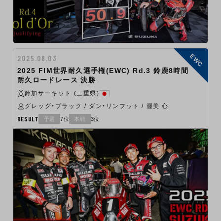
EWC
2025.08.03
2025 FIM世界耐久選手権(EWC) Rd.3 鈴鹿8時間
耐久ロードレース 決勝
鈴加サーキット (三重県)
グレッグ・ブラック / ダン・リンフット / 渥美 心
RESULT
予選
7位
本戦
3位