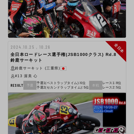
全日本
2024.10.25 , 10.26
全日本ロードレース選手権(JSB1000クラス) Rd.8
鈴鹿サーキット
鈴鹿サーキット (三重県)
#13 渥美 心
予選1(ベストラップタイム)：6位
レース1：8位
RESULT
予選
本戦
予選2(セカンドラップタイム)：5位
レース2：5位