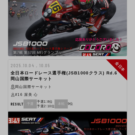
全日本
2025.10.04 , 10.05
全日本ロードレース選手権(JSB1000クラス) Rd.6
岡山国際サーキット
岡山国際サーキット
#16 渥美 心
予選1：8位
RESULT
予選
本戦
9位
予選2：10位