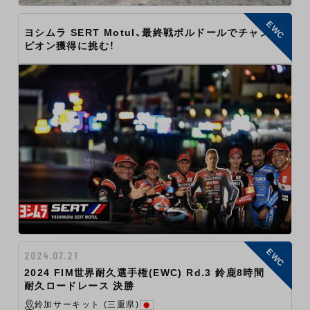
EWC
ヨシムラ SERT Motul、最終戦ボルドールでチャン
ピオン獲得に挑む！
EWC
2024.07.21
2024 FIM世界耐久選手権(EWC) Rd.3 鈴鹿8時間
耐久ロードレース 決勝
鈴加サーキット (三重県)