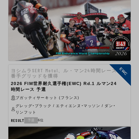
EWC
ヨシムラSERT Motul、ル・マン24時間レースで6
番手グリッドを獲得
2026 FIM世界耐久選手権(EWC) Rd.1 ルマン24
時間レース 予選
ブガッティサーキット (フランス)
グレッグ・ブラック / エティエンヌ・マッソン / ダン・
リンフット
RESULT
予選
6位