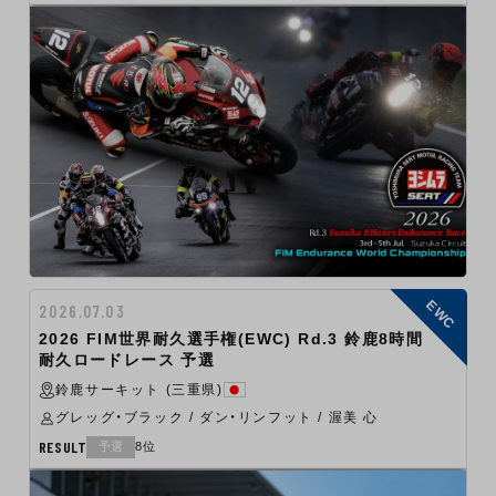
EWC
2026.07.03
2026 FIM世界耐久選手権(EWC) Rd.3 鈴鹿8時間
耐久ロードレース 予選
鈴鹿サーキット (三重県)
グレッグ・ブラック / ダン・リンフット / 渥美 心
RESULT
予選
8位