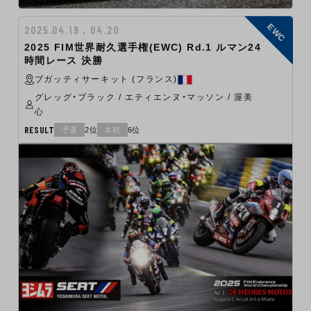
EWC
2025.04.19 , 04.20
2025 FIM世界耐久選手権(EWC) Rd.1 ルマン24
時間レース 決勝
ブガッティサーキット (フランス)
グレッグ・ブラック / エティエンヌ・マッソン / 渥美
心
RESULT
予選
2位
本戦
6位