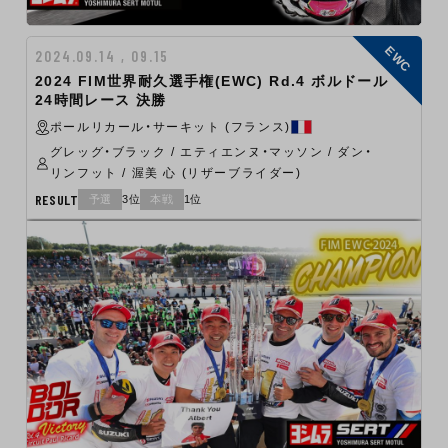
EWC
2024.09.14 , 09.15
2024 FIM世界耐久選手権(EWC) Rd.4 ボルドール
24時間レース 決勝
ポールリカール・サーキット (フランス)
グレッグ・ブラック / エティエンヌ・マッソン / ダン・
リンフット / 渥美 心 (リザーブライダー)
RESULT
予選
3位
本戦
1位