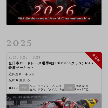
2025
全日本
2025.10.25 , 10.26
全日本ロードレース選手権(JSB1000クラス) Rd.7
鈴鹿サーキット
鈴鹿サーキット
#16 渥美 心
ベストラップタイプ：11位
Race1：4位
RESULT
予選
本戦
セカンドラップタイム：11位
Race2：7位