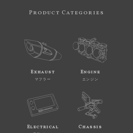
Product Categories
Exhaust
Engine
マフラー
エンジン
Electrical
Chassis