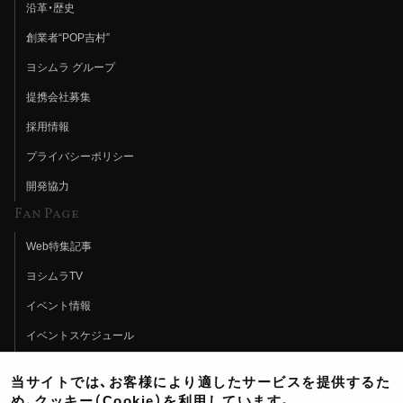
沿革・歴史
創業者“POP吉村”
ヨシムラ グループ
提携会社募集
採用情報
プライバシーポリシー
開発協力
Fan Page
Web特集記事
ヨシムラTV
イベント情報
イベントスケジュール
ツーリングブレイクタイム
当サイトでは、お客様により適したサービスを提供するた
壁紙
め、クッキー（Cookie）を利用しています。