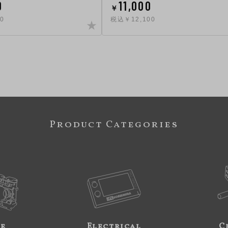
0
11,000
￥
0
税込￥12,100
Product Categories
ne
Electrical
C