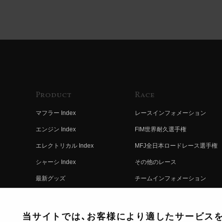
Product
Race
マフラー Index
レースインフォメーション
エンジン Index
FIM世界耐久選手権
エレクトリカル Index
MFJ全日本ロードレース選手権
シャーシ Index
その他のレース
最新グッズ
チームインフォメーション
キットパーツ
レースの歴史
コンプリート
レースムービー
当サイトでは、お客様により適したサービスを提