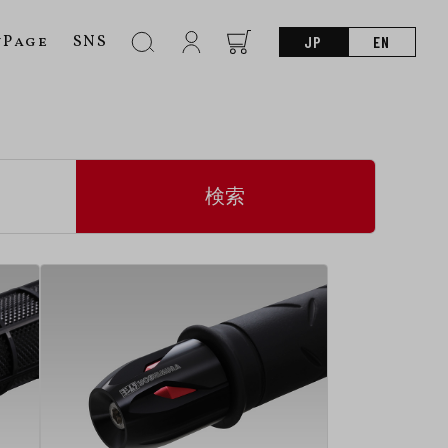
nPage
SNS
JP
EN
検索