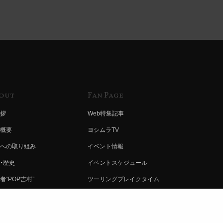
out
Fan Page
拶
Web特集記事
概要
ヨシムラTV
への取り組み
イベント情報
・歴史
イベントスケジュール
者“POP吉村”
ツーリングブレイクタイム
ムラ グループ
壁紙
会社募集
製品ポスター