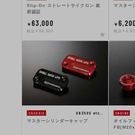
Slip-On ストレートサイクロン 政
マスター
府認証
63,000
6,20
￥
￥
税込￥69,300
税込￥6,82
GB350S etc…
CHASSIS
ENGINE
マスターシリンダーキャップ
オイルフィ
FB(M20x