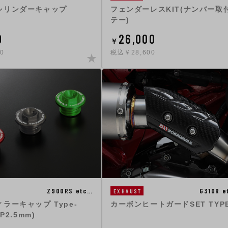
シリンダーキャップ
フェンダーレスKIT(ナンバー取
テー)
0
26,000
￥
0
税込￥28,600
G310R e
Z900RS etc…
EXHAUST
カーボンヒートガードSET TYPE
ラーキャップ Type-
P2.5mm)