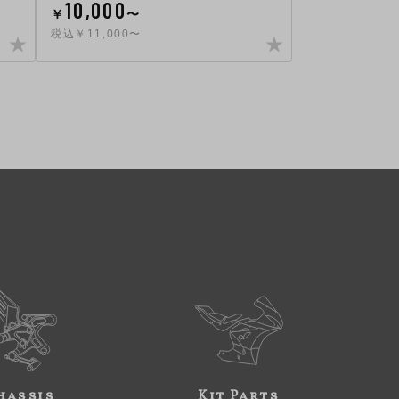
10,000
￥
〜
税込￥11,000〜
hassis
Kit Parts