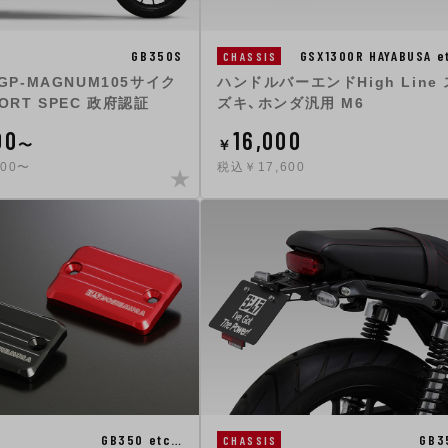
GB350S
GSX1300R HAYABUSA e
CHASSIS
n GP-MAGNUM105サイク
ハンドルバーエンドHigh Line 
ORT SPEC 政府認証
ズキ、ホンダ汎用 M6
00
16,000
〜
￥
900〜
税込￥17,600
GB350 etc…
GB3
CHASSIS