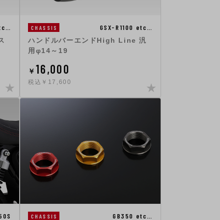
tc…
GSX-R1100 etc…
CHASSIS
ス
ハンドルバーエンドHigh Line 汎
用φ14～19
16,000
￥
税込￥17,600
50S
GB350 etc…
CHASSIS