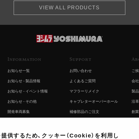
VIEW ALL PRODUCTS
Information
Support
Ab
お知らせ一覧
お問い合わせ
ご挨
お知らせ - 製品情報
よくあるご質問
会社
お知らせ - イベント情報
マフラーリメイク
製品
お知らせ - その他
キャブレターオーバーホール
沿革
開発車両募集
補修部品のご注文
創業
コラボレート自動販売機のご案内
オンライン保証登録
ヨシ
注文方法
製品に関する重要なお知らせ
提携
供するため、クッキー（Cookie）を利用し