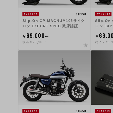
GB350
EXHAUST
EXHAUST
Slip-On GP-MAGNUM105サイク
Slip-O
ロン EXPORT SPEC 政府認証
ロン EXP
69,000
69,0
￥
〜
￥
税込￥75,900〜
税込￥75,
GB350
EXHAUST
CHASSIS