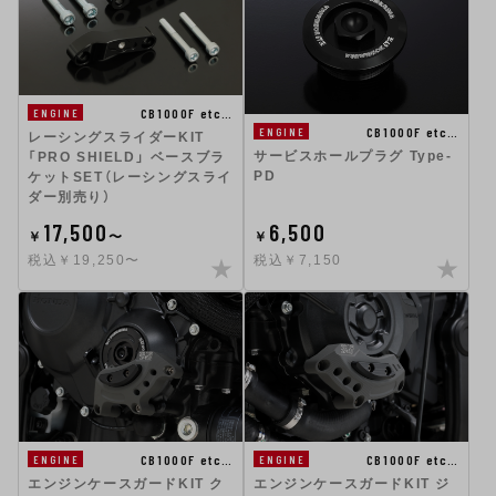
CB1000F etc…
ENGINE
CB1000F etc…
ENGINE
レーシングスライダーKIT
サービスホールプラグ Type-
「PRO SHIELD」 ベースブラ
PD
ケットSET（レーシングスライ
ダー別売り）
17,500
6,500
￥
〜
￥
税込￥19,250〜
税込￥7,150
CB1000F etc…
CB1000F etc…
ENGINE
ENGINE
エンジンケースガードKIT ク
エンジンケースガードKIT ジ