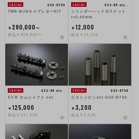
GSX-R750
GSX-8R etc…
ENGINE
ENGINE
TMR-MJNキャブレターKIT
シリンダーヘッドガスケット
t=0.40mm
280,000
12,000
￥
〜
￥
税込￥308,000〜
税込￥13,200
GSX-8R etc…
GSX-R750
ENGINE
ENGINE
ST-R カムシャフト set
ピストンピンset GSX-R750
125,000
3,200
￥
￥
税込￥137,500
税込￥3,520