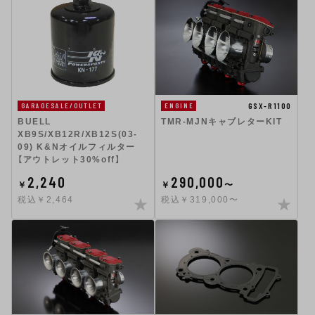
GSX-R1100
GARAGESALE/OUTLET
ENGINE
BUELL
TMR-MJNキャブレターKIT
XB9S/XB12R/XB12S(03-
09) K&Nオイルフィルター
【アウトレット30%off】
2,240
290,000
￥
￥
〜
税込￥2,464
税込￥319,000〜