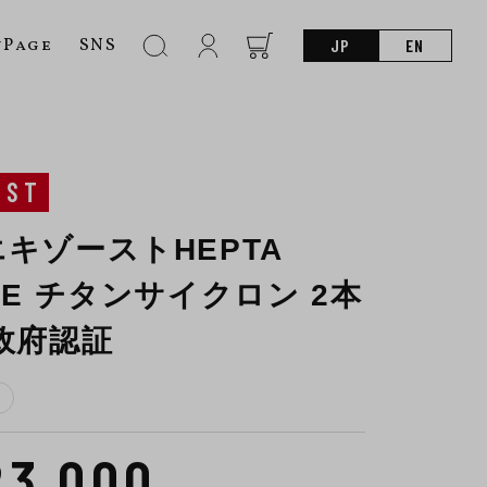
nPage
SNS
JP
EN
UST
キゾーストHEPTA
CE チタンサイクロン 2本
政府認証
23,000