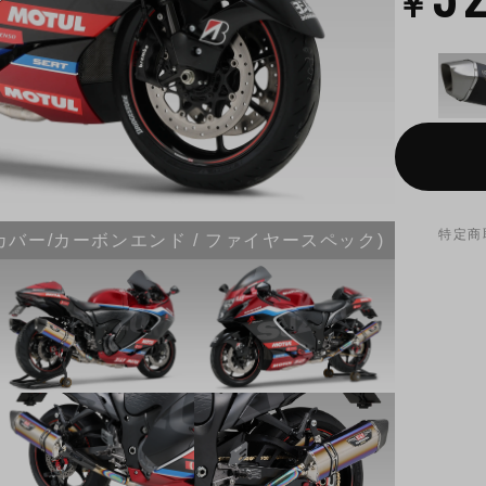
￥
特定商
ルーカバー/カーボンエンド / ファイヤースペック)
写真は11