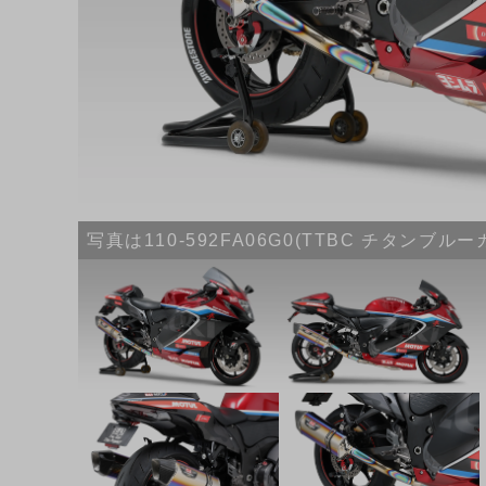
写真は110-592FA06G0(TTBC チタンブ