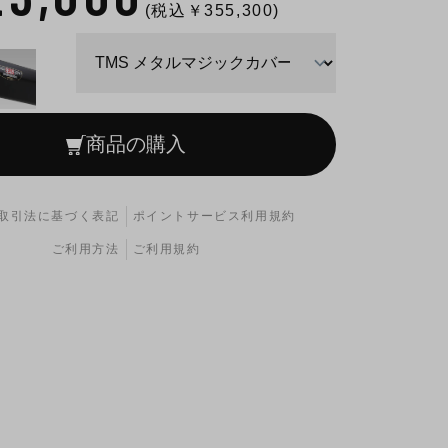
(税込￥
355,300
)
商品の購入
取引法に基づく表記
ポイントサービス利用規約
0-592FA06G0(TTBC チタンブルーカバー/カーボンエ
ご利用方法
ご利用規約