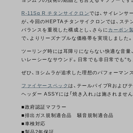
ヨシムラの技術の結晶とも言えるマフラーです
R-11Sq R チタンサイクロン
では、サイレンサ
が、今回のHEPTAチタンサイクロンでは、ス
バランスを重視した構成とし、さらに
カーボン
で、よりリーズナブルな価格帯を実現しました
ツーリング時には耳障りにならない快適な音量
いレーシーなサウンド。日常でも非日常でも“ち
ぜひ、ヨシムラが追求した理想のパフォーマン
ファイヤースペック
は、テールパイプRおよびテ
ヘッダー ASSYには「焼き入れ」は施されません
■政府認証マフラー
■排出ガス規制適合品 騒音規制適合品
■車検対応
■製品2年保証