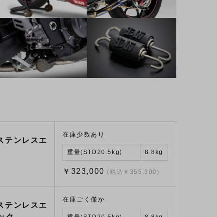
在庫少数あり
/ステンレスエ
重量(STD20.5kg)
8.8kg
￥323,000
(税込￥355,300)
在庫ごく僅か
/ステンレスエ
ック
重量(STD20.5kg)
8.8kg