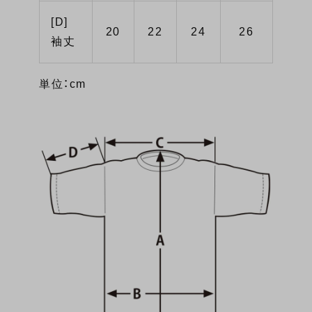
[D]
20
22
24
26
袖丈
単位：cm