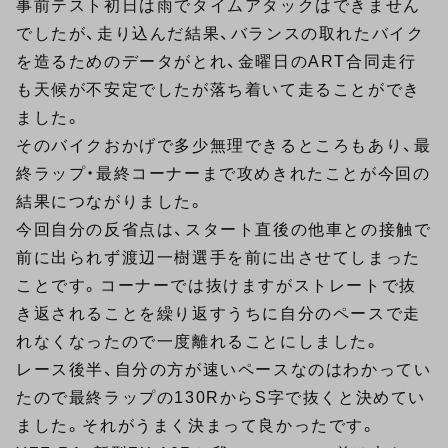
事前テスト初日は雨でタイムアタックはできません
でしたが、走り込んだ結果、バランスの取れたバイク
を造るためのデータがとれ、金曜日のART合同走行
も天候が不安定でしたが落ち着いて走ることができ
ました。
そのバイクおかげで多少無理できるところもあり、最
終ラップ・最終コーナーまで攻めきれたことが今回の
結果につながりました。
今回自分の反省点は、スタート直後の他車との接触で
前に出られず渡辺一樹選手を前に出させてしまった
ことです。コーナーでは抜けますがストレートで抜
き返されることを繰り返すうちに自分のペースで走
れなくなったので一度離れることにしました。
レース後半、自分の方が速いペースなのはわかってい
たので最終ラップの130RからS字で抜くと決めてい
ました。それがうまく決まって良かったです。