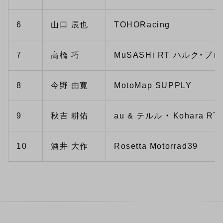
6
山口 辰也
TOHORacing
7
高橋 巧
MuSASHi RT ハルク・プロ
8
今野 由寛
MotoMap SUPPLY
9
秋吉 耕佑
au & テルル ・ Kohara RT
10
酒井 大作
Rosetta Motorrad39