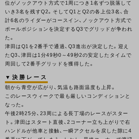
位がノックアウト方式で1周につき1名ずつ脱落して
いき3名を残すQ2。そしてQ1とQ2の各上位3名、合
計6名のライダーがコースイン、ノックアウト方式で
ポールポジションを決定するQ3でグリッドが争われ
た。
津田はQ1を2番手で通過、Q3進出が決定した。迎え
たQ3、津田は1分49秒0～49秒2の安定したタイムで
周回して2番手グリッドを獲得した。
▼決勝レース
朝から青空が広がり、気温も路面温度も上昇。
このレースウィークで最も厳しいコンディションと
なった。
午後2時25分、23周による長丁場のレースがスター
ト。津田はスタート直後、2コーナー立ち上がりで右
ハンドルが他車と接触、一瞬アクセルを戻した隙に4