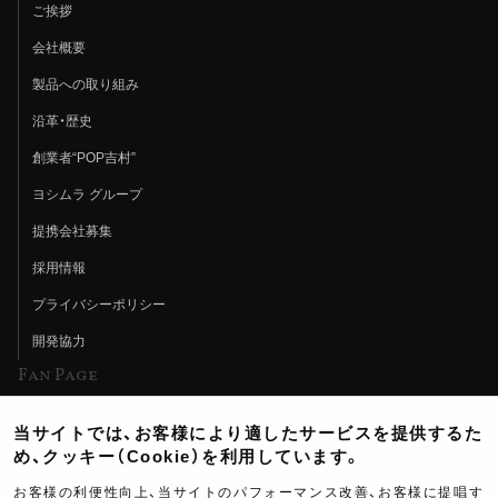
ご挨拶
会社概要
製品への取り組み
沿革・歴史
創業者“POP吉村”
ヨシムラ グループ
提携会社募集
採用情報
プライバシーポリシー
開発協力
Fan Page
Web特集記事
当サイトでは、お客様により適したサービスを提供するた
ヨシムラTV
め、クッキー（Cookie）を利用しています。
イベント情報
お客様の利便性向上、当サイトのパフォーマンス改善、お客様に提唱す