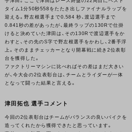
手津田。ここで津田はレース終盤の22周目にベスト
タイム1分50秒558をたたき出しファイナルラップを
迎える。野左根選手まで0.584 秒、渡辺選手まで
0.841秒の差があったが、最終ラップの130Rで仕掛
けると決めていた津田は、その130Rで渡辺選手をか
わすと、その先のS字で野左根選手をかわし、2番手浮
上。そのままチェッカーとなり開幕戦に続き2位表彰
台を獲得した。
ファクトリーマシンに比べればその差はまだ大きい
が、今大会の2位表彰台は、チームとライダーが一体
となって闘った結果と言える。
津田拓也 選手コメント
今回の2位表彰台はチームがバランスの良いバイクを
造ってくれたから獲得できたと思っています。