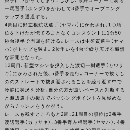
番手に下がってしまう。しかし、最終コーナーで渡辺
一馬選手（ホンダ）をかわして3番手でオープニング
ラップを通過する。
4周目に野左根航汰選手（ヤマハ）にかわされ、1つ順
位を下げたが慌てることなくコンスタントに1分50
秒台後半で周回を続ける。レースは中須賀選手（ヤマ
ハ）がトップを独走。2位争いを4台で繰り広げる熾烈
な展開となった。
13周目、新型マシンを投入した渡辺一樹選手（カワサ
キ）にかわされた後、5番手を走行。コーナーで抜くも
ののストレートで抜き返されることを繰り返す中で
冷静に状況を分析、自分の方が速いペースと判断する
と渡辺選手の後方でパッシングポイントを見極めな
がらチャンスをうかがう。
レースも残すところあと2周、21周目の順位は2番手
渡辺選手（カワサキ）、3番手野左根選手（ヤマハ）、4番