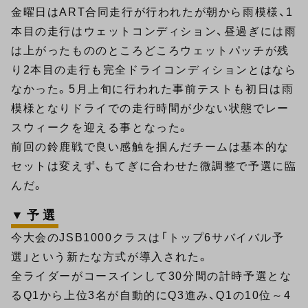
金曜日はART合同走行が行われたが朝から雨模様、1
本目の走行はウェットコンディション、昼過ぎには雨
は上がったもののところどころウェットパッチが残
り2本目の走行も完全ドライコンディションとはなら
なかった。5月上旬に行われた事前テストも初日は雨
模様となりドライでの走行時間が少ない状態でレー
スウィークを迎える事となった。
前回の鈴鹿戦で良い感触を掴んだチームは基本的な
セットは変えず、もてぎに合わせた微調整で予選に臨
んだ。
▼予選
今大会のJSB1000クラスは「トップ6サバイバル予
選」という新たな方式が導入された。
全ライダーがコースインして30分間の計時予選とな
るQ1から上位3名が自動的にQ3進み、Q1の10位～4