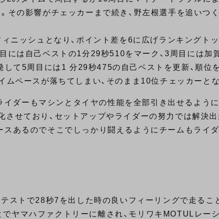
う。その影響がチェッカーまで続き、野左根選手を追いつ
位フィニッシュとなり、ポイント差を6に広げランキングト
目には自己ベストの1分29秒510をマーク、3周目には加
して5周目には1 分29秒475の自己ベストを更新、順位
イムペースが落ちてしまい、そのまま10位チェッカーと
ムもライダーもマシンとタイヤの性能を全部引き出せるよう
化させており、セットアップやライダーの努力では解決
レースあるのでそこでしっかり闘えるようにチームもライ
前テストで28秒7を出した時の良いフィーリングで走るこ
でヤマハファクトリーに離され、モリワキMOTULレー