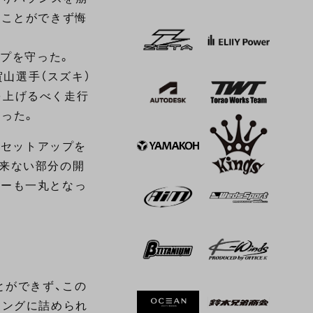
くことができず悔
ップを守った。
賀山選手（スズキ）
を上げるべく走行
なった。
にセットアップを
出来ない部分の開
ダーも一丸となっ
とができず、この
シングに詰められ