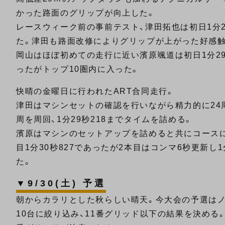
かった路面のグリップが向上した。
レースウィーク前の事前テスト、津田拓也は初日1分29
た。津田も路面改修によりグリップが上がった好感触
岡山はほぼ初めての走行に近い濱原颯道は初日1分29
ったがトップ10圏内に入った。
快晴の金曜日に行われたART合同走行。
津田はマシンセットの確認を行いながら精力的に24周
周を周回、1分29秒218までタイムを詰める。
濱原はマシンのセットアップを詰めると共にコースに慣
目1分30秒827であったが2本目はコンマ6秒更新し
た。
▼9/30(土) 予選
朝からカラリとした秋らしい晴天。今大会の予選はノ
10台に絞り込み、11番グリッド以下の結果を決める