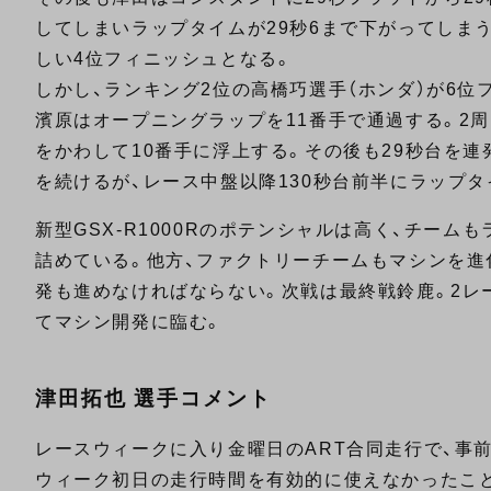
してしまいラップタイムが29秒6まで下がってしま
しい4位フィニッシュとなる。
しかし、ランキング2位の高橋巧選手（ホンダ）が6
濱原はオープニングラップを11番手で通過する。2周
をかわして10番手に浮上する。その後も29秒台を連発
を続けるが、レース中盤以降130秒台前半にラップタ
新型GSX-R1000Rのポテンシャルは高く、チー
詰めている。他方、ファクトリーチームもマシンを進
発も進めなければならない。次戦は最終戦鈴鹿。2
てマシン開発に臨む。
津田拓也 選手コメント
レースウィークに入り金曜日のART合同走行で、事
ウィーク初日の走行時間を有効的に使えなかったこと