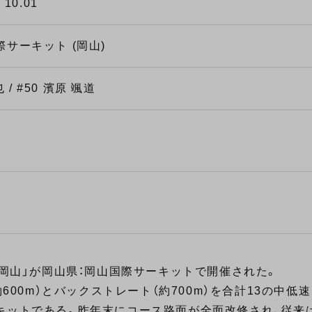
, 10.01
サーキット (岡山)
 / #50 濱原 颯道
 岡山」が岡山県：岡山国際サーキットで開催された。
600m）とバックストレート（約700m）を合計13の中低
キットである。昨年末にコース路面が全面改修され、従来は