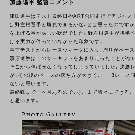
加藤陽平 監督コメント
津田選手はテスト最終日やART合同走行でアジャス
ば野左根選手と勝負できるかな、とは思ったのですが
を上げる事が厳しい状況でした。野左根選手が後半
ける実力が伴っていなかった印象です。
事前テストからレースウィークに入り、周りがペー
濱原選手はこのサーキットをあまり走ったことがな
そこから伸ばせなくなってしまっていました。決勝
が、その後のペースの落ち方が大きく、ここ3レース
ないと思います。
最終戦まで一ヶ月あるので、そこまで我々にできる
と思います。