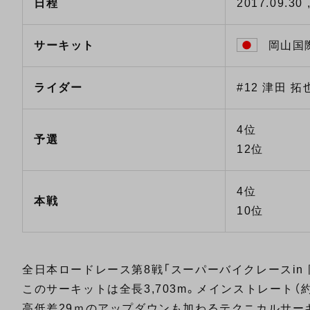
日程
2017.09.30 
サーキット
岡山国際
ライダー
#12 津田 拓也
4位
予選
12位
4位
本戦
10位
全日本ロードレース第8戦「スーパーバイクレースin
このサーキットは全長3,703m。メインストレート（約
高低差29ｍのアップダウンも加わるテクニカルサー