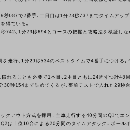
秒087で2番手、二日目は1分28秒737までタイムアッ
を得ている。
秒742、1分29秒694とコースの把握と攻略法を検証し
を走行、1分29秒534のベストタイムで4番手につける。
れることも必要で1本目、2本目ともに24周ずつ計48周
1分30秒154まで詰めてくるが、事前テストで入れた29
ックアウト方式を採用。全車走行する40分間のQ1でエン
。Q2は上位10台による20分間のタイムアタック。ポール