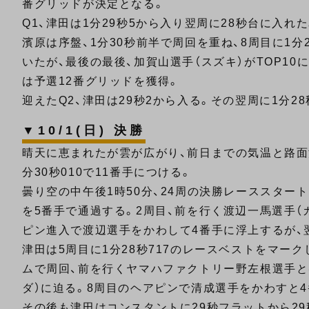
番グリッドが決定となる。
Q1、津田は1分29秒5から入り翌周に28秒台に入れ
濱原は序盤、1分30秒前半で周回を重ね、8周目に1分
いたが、最後の最後、加賀山選手（スズキ）がTOP1
は予選12番グリッドを獲得。
迎えたQ2、津田は29秒2から入る。その翌周に1分2
▼10/1(日) 決勝
晴天に恵まれたが雲が広がり、前日までの気温と路面温
分30秒010で11番手につける。
曇り空の中午後1時50分、24周の決勝レーススター
を5番手で通過する。2周目、前を行く渡辺一馬選手（カ
ピン進入で渡辺選手をかわして4番手に浮上するが、
津田は5周目に1分28秒717のレースベストをマー
ムで周回、前を行くヤマハファクトリー野左根選手と
ダ）に迫る。8周目のヘアピンで清成選手をかわすと
その後も津田はコンスタントに29秒フラットから2