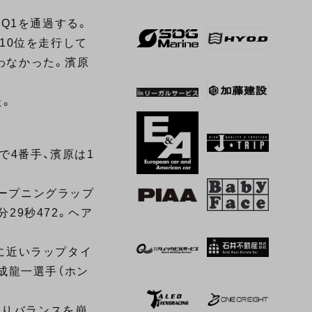
でQ1を通過する。
て10位を走行して
わなかった。濱原
た。
で4番手、濱原は1
オープニングラップ
29秒472。ヘア
トに近いラップタイ
成龍一選手（ホン
よりバランスを崩