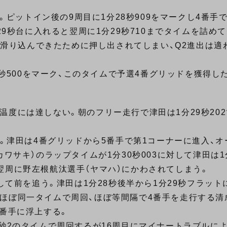
た。ピットイン後の9周目に1分28秒909をマークし4番手
29秒台に入れると翌周に1分29秒710までタイムを詰め
0に滑り込んできたために押し出されてしまい、Q2進出は適
8秒500をマーク、このタイムで予選4番グリッドを獲得し
度には達しない。朝のフリー走行で津田は1分29秒202
ト。津田は4番グリッドから5番手で第1コーナーに進入、
ワサキ）のラップタイムが1分30秒003に対して津田は1分
翌周に野左根航汰選手（ヤマハ）にかわされてしまう。
クして前を追う。津田は1分28秒後半から1分29秒フラッ
ほぼ同一タイムで周回、ほぼ等間隔で4番手を走行する清
4番手に浮上する。
9秒2のタイムで周回するが16周目にマイナートラブルに