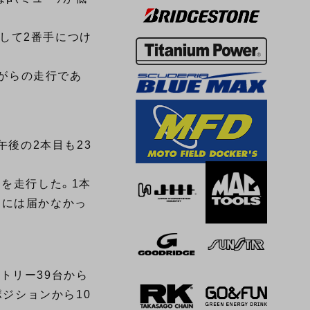
プして2番手につけ
ながらの走行であ
午後の2本目も23
を走行した。1本
秒台には届かなかっ
トリー39台から
ポジションから10