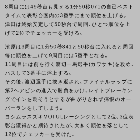
8周目には49秒台も見える1分50秒071の自己ベスト
タイムで表彰台圏内の3番手にまで順位を上げる。
津田は終始安定して50秒台で周回、ひとつ順位を上
げて2位でチェッカーを受ける。
濱原は3周目に1分50秒841と50秒台に入れると周回
毎に順位を上げて9周目には5番手となる。
11周目には前を行く渡辺一馬選手(カワサキ)を攻め、
パスして3番手に浮上する。
その後、渡辺選手に抜き返され、ファイナルラップに
第2ヘアピンの進入で勝負をかけ、レイトブレーキン
グでインを刺そうとするが曲がりきれず痛恨のオー
バーランをしてしまう。
ヨシムラスズキMOTULレーシングとして2位、3位表
彰台獲得かと期待されたが、大きく順位を落として
12位でチェッカーを受けた。