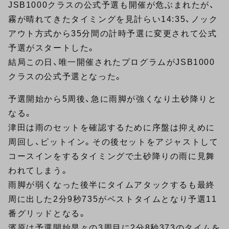
JSB1000クラスの公式予選も開催が危ぶまれたが、
霧が晴れてきたタイミングを見計らい14:35、ノック
アウト方式から35分間の計時予選に変更されて公式
予選がスタートした。
結局この日、唯一開催されたプログラムがJSB1000
クラスの公式予選となった。
予選開始から5周後、急に雨脚が強くなり土砂降りと
なる。
津田は雨のセットを確認するために序盤は抑えめに
周回し、ピットイン。その後セットをアジャストして
コースインをするタイミングで土砂降りの雨に見舞
われてしまう。
雨脚が弱くなった後半にタイムアタックするも最終
周に出した2分9秒735がベストタイムとなり予選11
番グリッドとなる。
濱原は予選開始早々の3周目に2分8秒373のタイムを