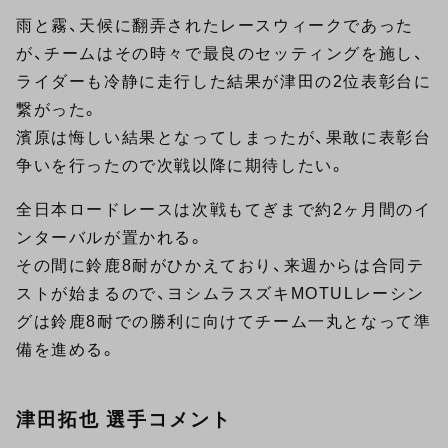
雨と霧、天候に翻弄されたレースウィークであった
が、チームはその時々で最良のセッティングを施し、
ライダーも冷静に走行した結果が津田の2位表彰台に
繋がった。
濱原は悔しい結果となってしまったが、果敢に表彰台
争いを行ったので次戦以降に期待したい。
全日本ロードレースは次戦もてぎまで約2ヶ月間のイ
ンターバルが置かれる。
その間に鈴鹿8耐がひかえており、来週からは合同テ
ストが始まるので、ヨシムラスズキMOTULレーシン
グは鈴鹿8耐での勝利に向けてチーム一丸となって準
備を進める。
津田拓也 選手コメント