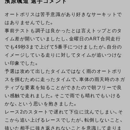
濱原颯道 選手コメント
オートポリスは苦手意識があり好きなサーキットで
はありませんでした。
事前テストも調子は良かったとは言えトップとのタ
イム差が開いていましたし、金曜日のART合同走行
でも49秒3まで上げて5番手につけましたが、自分の
イメージしている走りに対してタイムが追いつけな
い印象でした。
予選は攻めて出したタイムではなく雨のオートポリ
スを掴むために走ったタイムで、車体の雨天時のネガ
ティブな要素を知ることができたので朝フリーで良
い感触で走れました。そこで雨でも晴れでもいける
かな、という思いを抱きました。
レース2のスタートで遅れて下位に沈んでしまい、そ
こから追い上げるレースでしたが、転倒しないこと、
抜いた相手に抜き返されないことを意識して走りま