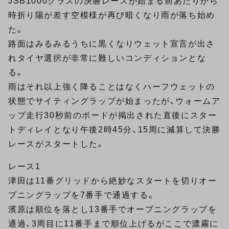
JSB1000クラスの決勝レースが始まる前あたりから
時折り陽が差す空模様が再び暗くなり雨が落ち始め
た。
路面はみるみるうちに黒くなりウェット宣言が出さ
れタイヤ選択が非常に難しいコンディションとな
る。
雨はそれ以上強く降ることはなくハーフウェットの
状態でサイティングラップが始まったが、ウォームア
ップ走行30秒前のボードが掲出された直後にスター
トディレイとなり午後2時45分、15周に減算して決勝
レースがスタートした。
レース1
津田は11番グリッドから絶妙なスタートを切りオー
プニングラップを7番手で通過する。
濱原は順位を落とし13番手でオープニングラップを
通過、3周目に11番手まで順位上げるがここで濃霧に