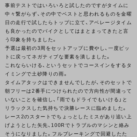
事前テストではいろいろと試したのですがタイムに
中々繋がらず、その中でベストと思われるものを金曜
日の走行で試したらトップに立て、アベレージタイム
も良かったのでバイクとしてはまとまってきたと言
う印象を持ちました。
予選は最初の3周をセットアップに費やし、一度ピッ
トに戻ってネガティブな要素を潰しました。
これならいける、というセットでコースインをするタ
イミングで土砂降りの雨。
タイムアタックはできませんでしたが、そのセットで
朝フリーは2番手につけられたので方向性が間違って
いないことを確信し、「雨でもドライでもいける」と
リラックスした気持ちで決勝レースに臨めました。
レース2のスタートでちょっとしたミスがあり追い上
げようとした矢先、100Rでトラブルのマシンと絡み
そうになりました。フルブレーキングで回避したた