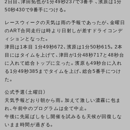
2日目、津田拓也が1分49秒237で3番手 、濱原は1分
50秒430で9番手につける。
レースウィークの天気は雨の予報であったが、金曜日
のART合同走行は時より日射しが差すドライコンデ
ィションとなった。
津田は1本目 1分49秒672、濱原は1分50秒615。2本
目にはタイムを上げて、津田が1分48秒717と48秒台
に入れて総合トップに立った。濱原も49秒台に入れ
る1分49秒385までタイムを上げ、総合5番手につけ
た。
公式予選（土曜日）
天気予報どおり朝から雨。加えて激しい濃霧に包ま
れ、午前中のプログラムは全て中止。
午後に先延ばしをし開催を試みるも天候が回復しな
いまま時間が過ぎる。