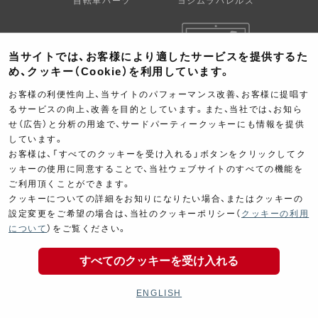
自転車パーツ
ヨシムラバレルズ
当サイトでは、お客様により適したサービスを提供するた
め、クッキー（Cookie）を利用しています。
お客様の利便性向上、当サイトのパフォーマンス改善、お客様に提唱す
るサービスの向上、改善を目的としています。また、当社では、お知ら
Decal
Limited Items
せ（広告）と分析の用途で、サードパーティークッキーにも情報を提供
デカール
オンラインショップ限定商品
しています。
お客様は、「すべてのクッキーを受け入れる」ボタンをクリックしてク
ッキーの使用に同意することで、当社ウェブサイトのすべての機能を
ご利用頂くことができます。
クッキーについての詳細をお知りになりたい場合、またはクッキーの
設定変更をご希望の場合は、当社のクッキーポリシー（
クッキーの利用
について
）をご覧ください。
Outlet garageSale
Car parts
すべてのクッキーを受け入れる
アウトレット・ガレージセール
4輪パーツ
ENGLISH