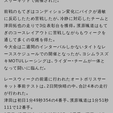
スサーキットで開催された。
前戦のもてぎはコンディション変化にバイクが過敏
に反応したため苦戦したが、冷静に対応したチームと
津田拓也の走りで3位表彰台を獲得。濱原颯道はもて
ぎのコースレイアウトに苦戦しながらもウィークを
通して多くの収穫を得た。
今大会は二週間のインターバルしかないタイトなレ
ーススケジュールでの開催となったが、ヨシムラスズ
キMOTULレーシングは、ライダー・チームが一体と
なって闘いに臨んだ。
レースウィークの前週に行われたオートポリスサー
キット事前テストは、2日間快晴の中、合計4本の走行
が行われた。
津田は初日1分49秒354の4番手、濱原颯道は1分51秒
111で12番手。