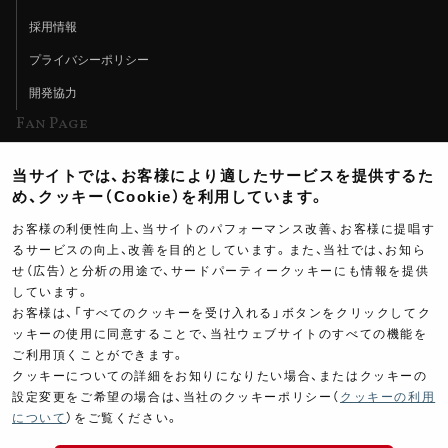
採用情報
プライバシーポリシー
開発協力
Fan Page
Web特集記事
当サイトでは、お客様により適したサービスを提供するた
ヨシムラTV
め、クッキー（Cookie）を利用しています。
イベント情報
お客様の利便性向上、当サイトのパフォーマンス改善、お客様に提唱す
るサービスの向上、改善を目的としています。また、当社では、お知ら
イベントスケジュール
せ（広告）と分析の用途で、サードパーティークッキーにも情報を提供
ツーリングブレイクタイム
しています。
お客様は、「すべてのクッキーを受け入れる」ボタンをクリックしてク
壁紙
ッキーの使用に同意することで、当社ウェブサイトのすべての機能を
ご利用頂くことができます。
製品ポスター
クッキーについての詳細をお知りになりたい場合、またはクッキーの
設定変更をご希望の場合は、当社のクッキーポリシー（
クッキーの利用
について
）をご覧ください。