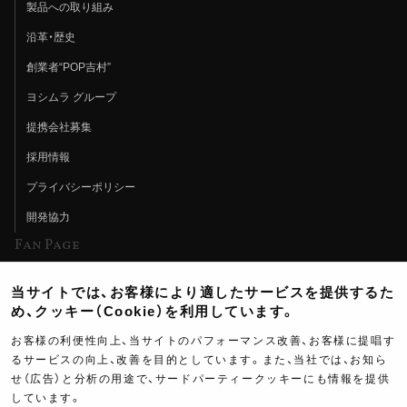
製品への取り組み
沿革・歴史
創業者“POP吉村”
ヨシムラ グループ
提携会社募集
採用情報
プライバシーポリシー
開発協力
Fan Page
Web特集記事
当サイトでは、お客様により適したサービスを提供するた
ヨシムラTV
め、クッキー（Cookie）を利用しています。
イベント情報
お客様の利便性向上、当サイトのパフォーマンス改善、お客様に提唱す
るサービスの向上、改善を目的としています。また、当社では、お知ら
イベントスケジュール
せ（広告）と分析の用途で、サードパーティークッキーにも情報を提供
しています。
ツーリングブレイクタイム