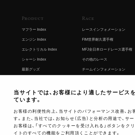
Product
Race
マフラー Index
レースインフォメーション
エンジン Index
FIM世界耐久選手権
エレクトリカル Index
MFJ全日本ロードレース選手権
シャーシ Index
その他のレース
最新グッズ
チームインフォメーション
キットパーツ
レースの歴史
コンプリート
レースムービー
当サイトでは、お客様により適したサービスを提
ています。
お客様の利便性向上、当サイトのパフォーマンス改善、お
す。また、当社では、お知らせ（広告）と分析の用途で、サ
お客様は、「すべてのクッキーを受け入れる」ボタンをク
イトのすべての機能をご利用頂くことができます。