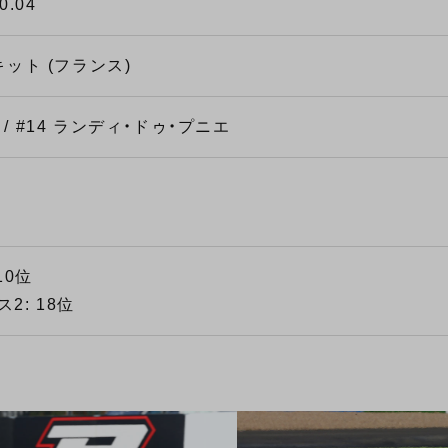
10.04
ット (フランス)
 / #14 ランディ・ドゥ・プニエ
10位
2: 18位