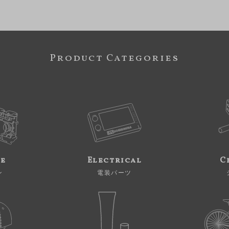
Product Categories
ne
Electrical
C
ン
電装パーツ