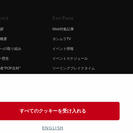
out
Fan Page
拶
Web特集記事
概要
ヨシムラTV
への取り組み
イベント情報
・歴史
イベントスケジュール
者“POP吉村”
ツーリングブレイクタイム
ムラ グループ
壁紙
会社募集
製品ポスター
情報
イバシーポリシー
すべてのクッキーを受け入れる
協力
ENGLISH