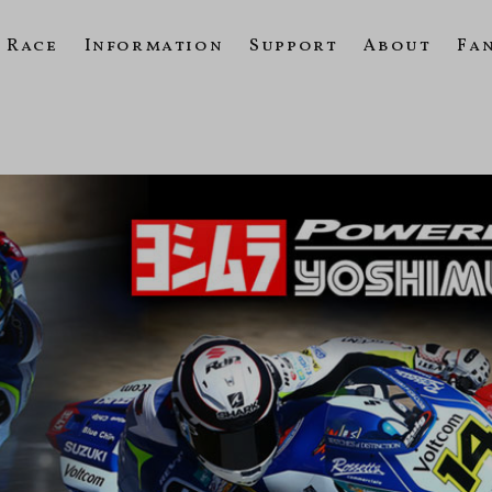
Race
Information
Support
About
Fa