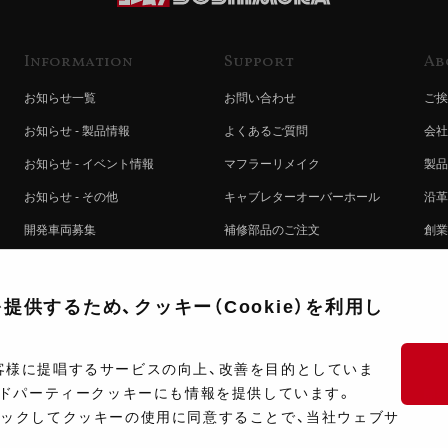
Information
Support
Ab
お知らせ一覧
お問い合わせ
ご挨
お知らせ - 製品情報
よくあるご質問
会社
お知らせ - イベント情報
マフラーリメイク
製品
お知らせ - その他
キャブレターオーバーホール
沿革
開発車両募集
補修部品のご注文
創業
コラボレート自動販売機のご案内
オンライン保証登録
ヨシ
注文方法
製品に関する重要なお知らせ
提携
供するため、クッキー（Cookie）を利用し
排出ガス試験結果証明書について
採用
ポイントについて
プラ
客様に提唱するサービスの向上、改善を目的としていま
ードパーティークッキーにも情報を提供しています。
ショップ情報
開発
リックしてクッキーの使用に同意することで、当社ウェブサ
製品マニュアル検索