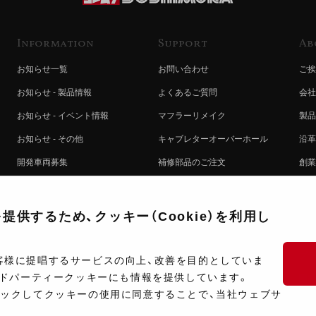
Information
Support
Ab
お知らせ一覧
お問い合わせ
ご挨
お知らせ - 製品情報
よくあるご質問
会社
お知らせ - イベント情報
マフラーリメイク
製品
お知らせ - その他
キャブレターオーバーホール
沿革
開発車両募集
補修部品のご注文
創業
コラボレート自動販売機のご案内
オンライン保証登録
ヨシ
注文方法
製品に関する重要なお知らせ
提携
供するため、クッキー（Cookie）を利用し
排出ガス試験結果証明書について
採用
ポイントについて
プラ
客様に提唱するサービスの向上、改善を目的としていま
ードパーティークッキーにも情報を提供しています。
ショップ情報
開発
リックしてクッキーの使用に同意することで、当社ウェブサ
製品マニュアル検索