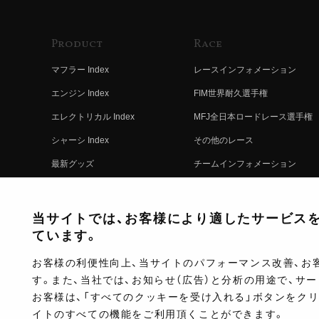
Product
Race
マフラー Index
レースインフォメーション
エンジン Index
FIM世界耐久選手権
エレクトリカル Index
MFJ全日本ロードレース選手権
シャーシ Index
その他のレース
最新グッズ
チームインフォメーション
キットパーツ
レースの歴史
コンプリート
レースムービー
当サイトでは、お客様により適したサービスを提
ています。
お客様の利便性向上、当サイトのパフォーマンス改善、お
す。また、当社では、お知らせ（広告）と分析の用途で、サ
お客様は、「すべてのクッキーを受け入れる」ボタンをク
イトのすべての機能をご利用頂くことができます。