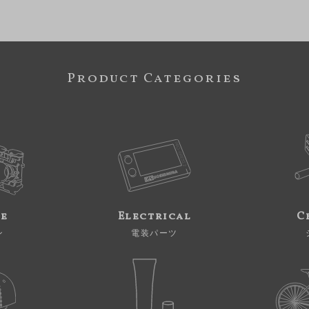
Product Categories
ne
Electrical
C
ン
電装パーツ