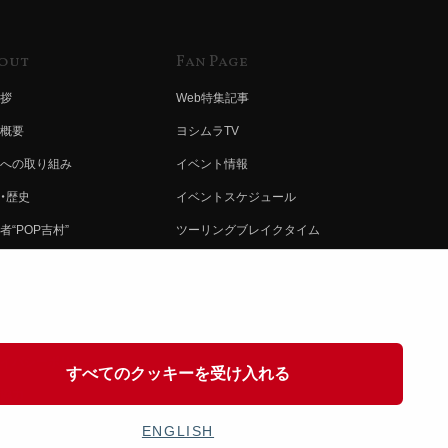
out
Fan Page
拶
Web特集記事
概要
ヨシムラTV
への取り組み
イベント情報
・歴史
イベントスケジュール
者“POP吉村”
ツーリングブレイクタイム
ムラ グループ
壁紙
会社募集
製品ポスター
情報
イバシーポリシー
すべてのクッキーを受け入れる
協力
ENGLISH