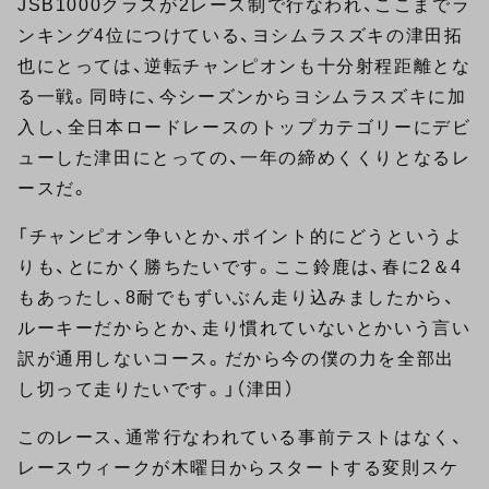
JSB1000クラスが2レース制で行なわれ、ここまでラ
ンキング4位につけている、ヨシムラスズキの津田拓
也にとっては、逆転チャンピオンも十分射程距離とな
る一戦。同時に、今シーズンからヨシムラスズキに加
入し、全日本ロードレースのトップカテゴリーにデビ
ューした津田にとっての、一年の締めくくりとなるレ
ースだ。
「チャンピオン争いとか、ポイント的にどうというよ
りも、とにかく勝ちたいです。ここ鈴鹿は、春に2＆4
もあったし、8耐でもずいぶん走り込みましたから、
ルーキーだからとか、走り慣れていないとかいう言い
訳が通用しないコース。だから今の僕の力を全部出
し切って走りたいです。」（津田）
このレース、通常行なわれている事前テストはなく、
レースウィークが木曜日からスタートする変則スケ