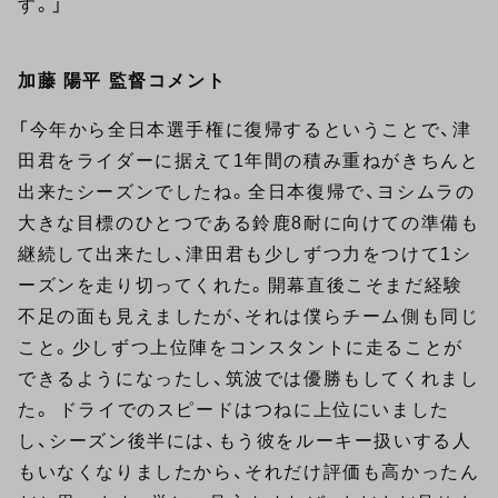
す。」
加藤 陽平 監督コメント
「今年から全日本選手権に復帰するということで、津
田君をライダーに据えて1年間の積み重ねがきちんと
出来たシーズンでしたね。全日本復帰で、ヨシムラの
大きな目標のひとつである鈴鹿8耐に向けての準備も
継続して出来たし、津田君も少しずつ力をつけて1シ
ーズンを走り切ってくれた。開幕直後こそまだ経験
不足の面も見えましたが、それは僕らチーム側も同じ
こと。少しずつ上位陣をコンスタントに走ることが
できるようになったし、筑波では優勝もしてくれまし
た。 ドライでのスピードはつねに上位にいました
し、シーズン後半には、もう彼をルーキー扱いする人
もいなくなりましたから、それだけ評価も高かったん