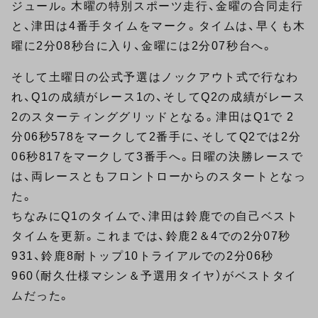
ジュール。木曜の特別スポーツ走行、金曜の合同走行
と、津田は4番手タイムをマーク。タイムは、早くも木
曜に2分08秒台に入り、金曜には2分07秒台へ。
そして土曜日の公式予選はノックアウト式で行なわ
れ、Q1の成績がレース1の、そしてQ2の成績がレース
2のスターティンググリッドとなる。津田はQ1で 2
分06秒578をマークして2番手に、そしてQ2では2分
06秒817をマークして3番手へ。日曜の決勝レースで
は、両レースともフロントローからのスタートとなっ
た。
ちなみにQ1のタイムで、津田は鈴鹿での自己ベスト
タイムを更新。これまでは、鈴鹿2＆4での2分07秒
931、鈴鹿8耐トップ10トライアルでの2分06秒
960（耐久仕様マシン＆予選用タイヤ）がベストタイ
ムだった。