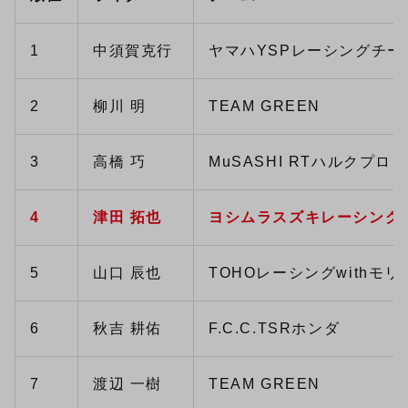
1
中須賀克行
ヤマハYSPレーシングチー
2
柳川 明
TEAM GREEN
3
高橋 巧
MuSASHI RTハルクプロ
4
津田 拓也
ヨシムラスズキレーシング
5
山口 辰也
TOHOレーシングwithモリ
6
秋吉 耕佑
F.C.C.TSRホンダ
7
渡辺 一樹
TEAM GREEN