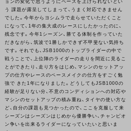
ョンの変化で思うようにペースを上げられないとい
う 課題が露呈してしまって、うまく対応できません
でした。今年からヨシムラで走らせていただくこと
になって、1年の集大成のレースにしたかったのに、
残念です。今年1シーズン、勝てる体制を作っていた
だきながら、筑波で1勝しかできず不甲斐ない気持ち
です。それでも、JSB1000のトップライダーの中で
戦うことで、上位陣のライダーの走りを間近に見るこ
とができたり、走り方をはじめ、マシンのセットアッ
プの仕方やレースのペースメイクの仕方をすごく勉
強で きた1年になりました。どうしてもJSB1000の
経験が足りない分、不意のコンディションへの対応や
マシンのセットアップの積み重ね、タイヤの使い方な
ど、自分の課題も見つかったので、ここを克服して来
シーズンはシーズンはじめから優勝争い、チャンピオ
ン争いを出来るライダーになっていたいと思いま