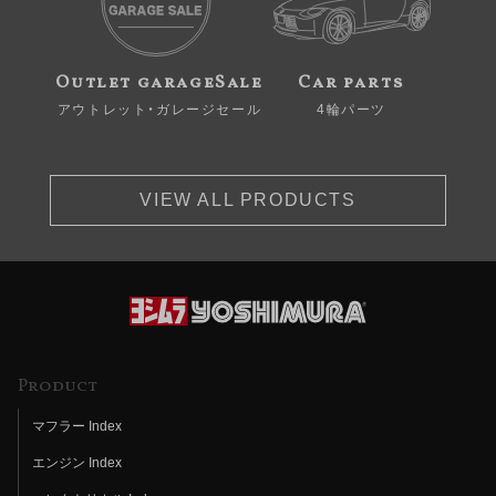
Outlet garageSale
Car parts
アウトレット・ガレージセール
4輪パーツ
VIEW ALL PRODUCTS
Product
マフラー Index
エンジン Index