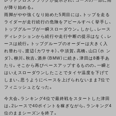
レッドクロスフラッグが提示され、コースの一部に雨
が降り始める。
雨脚がやや強くなり始めた5周目には、トップを走る
ライダーが走行続行の危険をアピールすべく挙手し、
トップグループが一瞬スローダウン。しかし、レース
ディレクションから続行や走行中断の提示はなく、レ
ースは続行。トップグループのオーダーは大きく入
れ替わり、渡辺（カワサキ）、中須賀、高橋、山口（ホ ン
ダ）、柳川、秋吉、酒井（BMW）に続き、津田は8番手あ
たり。そこから再びペースアップするものの、一瞬と
はいえスローダウンしたことでタイヤ温度を下げて
しまい、思うようにペースを上げられないまま7位で
フィニッシュとなった。
今大会、ランキング4位で最終戦をスタートした津田
は、2レースで40ポイントを稼ぎながら、ランキング4
位のままシーズンを終了。