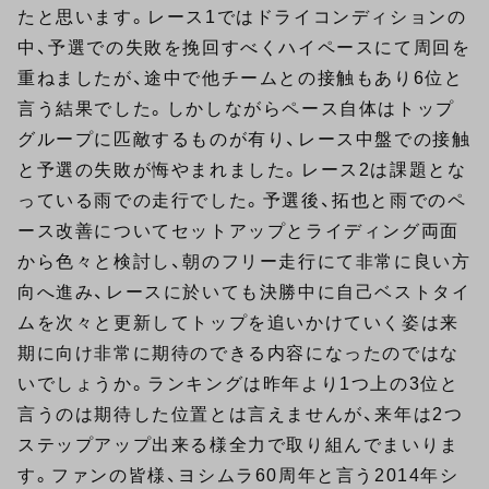
たと思います。レース1ではドライコンディションの
中、予選での失敗を挽回すべくハイペースにて周回を
重ねましたが、途中で他チームとの接触もあり6位と
言う結果でした。しかしながらペース自体はトップ
グループに匹敵するものが有り、レース中盤での接触
と予選の失敗が悔やまれました。レース2は課題とな
っている雨での走行でした。予選後、拓也と雨でのペ
ース改善についてセットアップとライディング両面
から色々と検討し、朝のフリー走行にて非常に良い方
向へ進み、レースに於いても決勝中に自己ベストタイ
ムを次々と更新してトップを追いかけていく姿は来
期に向け非常に期待のできる内容になったのではな
いでしょうか。ランキングは昨年より1つ上の3位と
言うのは期待した位置とは言えませんが、来年は2つ
ステップアップ出来る様全力で取り組んでまいりま
す。ファンの皆様、ヨシムラ60周年と言う2014年シ