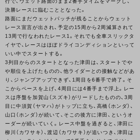
行で、ウェット路面のまま2番手タイムをマークし、
決勝レースに臨むこととなった。
路面にまだウェットパッチが残ることからウェット
レース宣言が出され、予定の15周から2周減算されて
13周で行なわれたレース1。それでも全車スリックタ
イヤで、レースはほぼドライコンディションといって
いい中でスタートする。
3列目からのスタートとなった津田は、スタートでや
や順位を上げたものの、他ライダーとの接触などがあ
り、ジャンプアップできず、1周目を6番手で終了。そ
こからペースを上げ、4周目には4番手まで浮上。レー
スは序盤を加賀山（スズキ）がリードしたものの、3周
目に中須賀（ヤマハ）がトップに立ち、高橋（ホンダ）、
山口（ホンダ）が続いて、そこの後方に津田、というオ
ーダーが続いていく。レース中盤を過ぎると、津田に
柳川（カワサキ）、渡辺（カワサキ）が追いつき、津田は