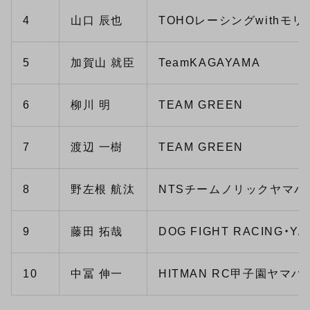
4
山口 辰也
TOHOレーシングwithモリ
5
加賀山 就臣
TeamKAGAYAMA
6
柳川 明
TEAM GREEN
7
渡辺 一樹
TEAM GREEN
8
野左根 航汰
NTSチームノリックヤマハ
9
藤田 拓哉
DOG FIGHT RACING・Y
10
中冨 伸一
HITMAN RC甲子園ヤマハ