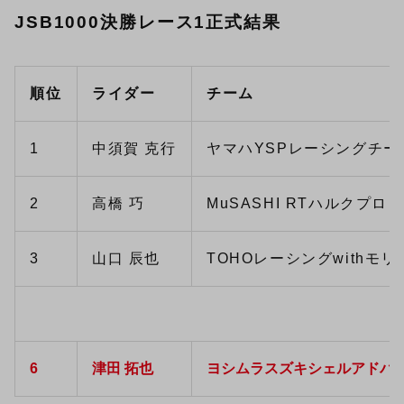
JSB1000決勝レース1正式結果
順位
ライダー
チーム
1
中須賀 克行
ヤマハYSPレーシングチー
2
高橋 巧
MuSASHI RTハルクプロ
3
山口 辰也
TOHOレーシングwithモリ
6
津田 拓也
ヨシムラスズキシェルアドバ