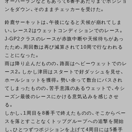
オーバーランなどもあって6番手あたりまでポジショ
ンをダウン、そのままチェッカーを受けた。
鈴鹿サーキットは、午後になると天候が崩れてしま
い、レース2はウェットコンディションでのレース。
J-GP2クラスのレースが赤旗中断や天候待ちがあっ
たため、周回数は再び減算されて10周で行なわれる
ことになった。
雨は降り止んだものの、路面はヘビーウェットでのレ
ース2。しかし津田はスタートで好ダッシュを見せ、
ホールショットを獲得。勢い余って数台にパスされ
てしまったものの、苦手意識のあるウェットで、今シ
ーズン最後のレースにかける意気込みを感じさせ
る。
しかし、1周目を8番手で終えたものの、そこからペー
スを落とすことなくトップグループへの追撃を開始
し、ひとつずつポジションを上げて4周目には5番手