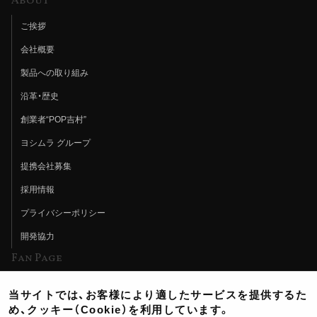
About
ご挨拶
会社概要
製品への取り組み
沿革・歴史
創業者“POP吉村”
ヨシムラ グループ
提携会社募集
採用情報
プライバシーポリシー
開発協力
Fan Page
Web特集記事
当サイトでは、お客様により適したサービスを提供するた
ヨシムラTV
め、クッキー（Cookie）を利用しています。