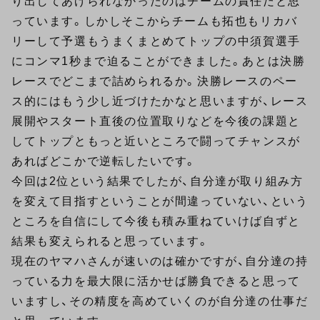
り出してあげられなかったのはチームの責任だと思
っています。しかしそこからチームも拓也もリカバ
リーして予選もうまくまとめてトップの中須賀選手
にコンマ1秒まで迫ることができました。あとは決勝
レースでどこまで詰められるか。決勝レースのペー
ス的にはもう少し近づけたかなと思いますが、レース
展開やスタート直後の位置取りなどを今後の課題と
してトップともっと近いところで闘ってチャンスが
あればどこかで逆転したいです。
今回は2位という結果でしたが、自分達が取り組み方
を変えて目指すということが間違っていない、という
ところを自信にして今後も積み重ねていけば自ずと
結果も変えられると思っています。
現在のヤマハさんが速いのは確かですが、自分達の持
っている力を最大限に活かせば勝負できると思って
いますし、その精度を高めていくのが自分達の仕事だ