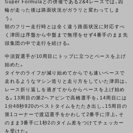
Super Formulaとの併催である2&4レースでは、四
輪が走った後は路面状況がガラリと変わってしま
う。
朝のフリー走行時とは全く違う路面状況に対応すべ
く津田は序盤から中盤まで無理をせず4番手のまま先
頭集団の中で走行を続ける。
中須賀選手が10周目にトップに立つとペースを上げ
始めた。
タイヤのライフが減り始めてからでも速いペースで
走れるようなマシン造りと走り方をしていた津田は、
レース折り返しを過ぎてからからペースを上げ始め
る。13周目の第2ヘアピンで高橋選手を、14周目には
1分48秒920のベストタイムをたたき出し、15周目の
第1コーナーで渡辺選手をかわして2番手に浮上、そ
のまま3番手に1秒2のタイム差をつけてチェッカー
を受けた。