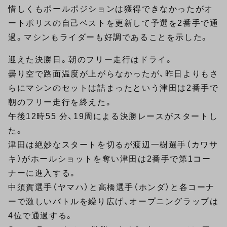
惜しくもポールポジションは獲得できなかったがオ
ートポリスの自己ベストを更新して予選を2番手で通
過。マシンもライダーも好調であることを示した。
迎えた決勝日。朝のフリー走行はドライ。
曇り空で路面温度が上がらなかったが、昨日よりもさ
らにマシンのセットは詰まったという津田は2番手で
朝のフリー走行を終えた。
午後12時55 分、19周による決勝レースがスタートし
た。
津田は絶妙なスタートを切るが渡辺一樹選手（カワサ
キ）がホールショットを奪い津田は2番手で第1コー
ナーに進入する。
中須賀選手（ヤマハ）と高橋選手（ホンダ）と各コーナ
ーで激しいバトルを繰り広げ、オープニングラップは
4位で通過する。