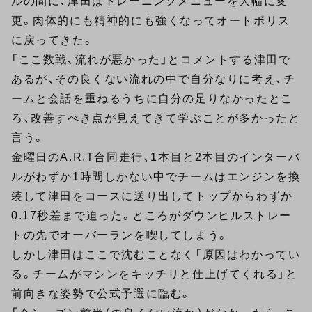
ルの間に、津田はトレーニングメニューを大幅に変
更。肉体的にも精神的にも強くなってオートポリス
に戻ってきた。
「ここ数戦、流れが悪かった」とコメントする津田で
あるが、その良くない流れの中で自分なりに考え、チ
ームと会話を重ねるうちに自分の足りなかったとこ
ろ、改善すべき点が見えてきて学ぶことが多かったと
言う。
金曜日のA.R.T合同走行、1本目と2本目のインターバ
ルがわずか1時間しかない中でチームはエンジンを換
装して津田をコースに送り出してトップからわずか
0.17秒差まで迫った。ところがダウンヒルストレー
トの先でオーバーランを喫してしまう。
しかし津田はここで沈むことなく「原因はわかってい
る。チームがマシンをキッチリと仕上げてくれる」と
前向きな姿勢で公式予選に臨む。