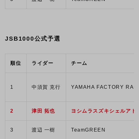
JSB1000公式予選
順位
ライダー
チーム
1
中須賀 克行
YAMAHA FACTORY RAC
2
津田 拓也
ヨシムラスズキシェルアド
3
渡辺 一樹
TeamGREEN