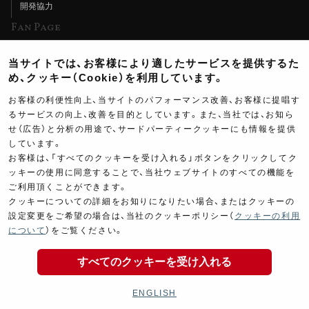
開発協力
Fan Page
Web特集記事
当サイトでは、お客様により適したサービスを提供するた
ヨシムラTV
め、クッキー（Cookie）を利用しています。
イベント情報
お客様の利便性向上、当サイトのパフォーマンス改善、お客様に提唱す
るサービスの向上、改善を目的としています。また、当社では、お知ら
イベントスケジュール
せ（広告）と分析の用途で、サードパーティークッキーにも情報を提供
ツーリングブレイクタイム
しています。
お客様は、「すべてのクッキーを受け入れる」ボタンをクリックしてク
壁紙
ッキーの使用に同意することで、当社ウェブサイトのすべての機能を
ご利用頂くことができます。
製品ポスター
クッキーについての詳細をお知りになりたい場合、またはクッキーの
設定変更をご希望の場合は、当社のクッキーポリシー（
クッキーの利用
について
）をご覧ください。
すべてのクッキーを受け入れる
Copyright ©YOSHIMURA JAPAN Co,Ltd. All Rights
Reserved.
ENGLISH