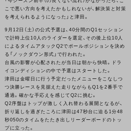
「今シーズン前半（の良くない流れ）がなかったら、こ
こで悪い方向を考えたかもしれないが、解決策と対策
を考えられるようになった」と津田。
9月12日（土）の公式予選は、40分間のQ1セッション
で計時上位10人のライダーを選定、その後上位10人
によるタイムアタックQ2でポールポジションを決め
る「ノックダウン形式」で行われた。
台風の影響が心配されたが当日は朝から快晴。ドラ
イコンディションの中で予選はスタートした。
津田は金曜日に行う予定だったメニューをこなしつ
つ決勝レースを見据えた走りながらもQ1を2番手で
通過。確かな手応えを感じてQ2に挑む。
Q2序盤はトップが激しく入れ替わる展開となるが、
折り返しを過ぎたころに津田は47秒台に迫る1分48
秒050のタイムをたたき出しリーダーボードのトッ
プに立った。