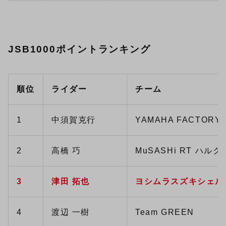
JSB1000ポイントランキング
順位
ライダー
チーム
1
中須賀克行
YAMAHA FACTORY 
2
高橋 巧
MuSASHi RT ハルク
3
津田 拓也
ヨシムラスズキシェル
4
渡辺 一樹
Team GREEN