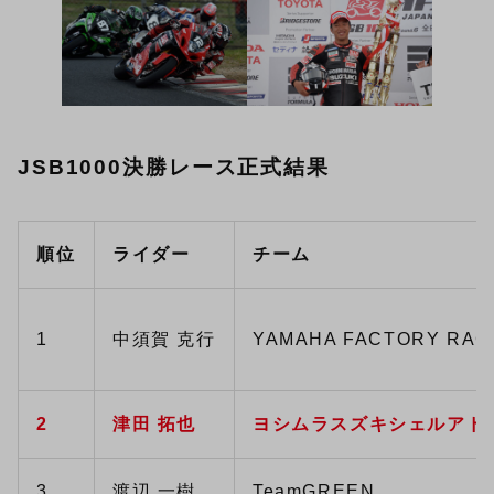
JSB1000決勝レース正式結果
順位
ライダー
チーム
1
中須賀 克行
YAMAHA FACTORY RAC
2
津田 拓也
ヨシムラスズキシェルアド
3
渡辺 一樹
TeamGREEN