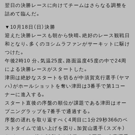
翌日の決勝レースに向けてチームはさらなる調整を
詰めて臨んだ。
▼10月18日（日）決勝
迎えた決勝レースも朝から快晴、絶好のレース観戦日
和となり、多くのヨシムラファンがサーキットに駆け
つけた。
午後2時10 分、気温25度、路面温度45度の中で24周
による決勝レースがスタートした。
津田は絶妙なスタートを切るが中須賀克行選手（ヤマ
ハ）がホールショットを奪い津田は3番手で第1コー
ナーに進入する。
スタート直後の序盤の順位が課題である津田はオー
プニングラップを7番手で通過する。
序盤の遅れを取り返すべく4周目に1分29秒366のベ
ストタイムで追い上げを図り、加賀山選手（スズキ）