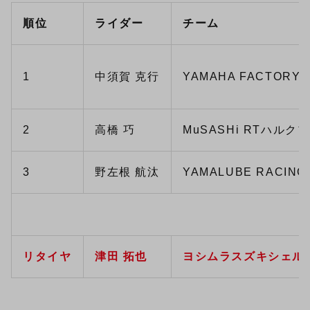
順位
ライダー
チーム
1
中須賀 克行
YAMAHA FACTORY 
2
高橋 巧
MuSASHi RTハルク
3
野左根 航汰
YAMALUBE RACING
リタイヤ
津田 拓也
ヨシムラスズキシェル