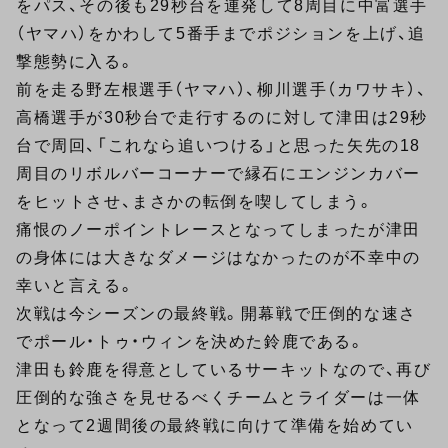
をパス、その後も29秒台を連発して8周目に中富選手
（ヤマハ）をかわして5番手までポジションを上げ、追
撃態勢に入る。
前を走る野左根選手（ヤマハ）、柳川選手（カワサキ）、
高橋選手が30秒台で走行するのに対して津田は29秒
台で周回、「これなら追いつける」と思った矢先の18
周目のリボルバーコーナーで縁石にエンジンカバー
をヒットさせ、まさかの転倒を喫してしまう。
痛恨のノーポイントレースとなってしまったが津田
の身体には大きなダメージはなかったのが不幸中の
幸いと言える。
次戦は今シーズンの最終戦。開幕戦で圧倒的な速さ
でポール・トゥ・ウィンを決めた鈴鹿である。
津田も鈴鹿を得意としているサーキットなので、再び
圧倒的な強さを見せるべくチームとライダーは一体
となって2週間後の最終戦に向けて準備を始めてい