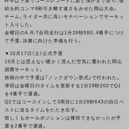
昨年は予選でコースレコードにあと僅かまで迫り、後
続を約コンマ6秒引き離す速さをみせた岡山大会。
チーム、ライダー共に高いモチベーションでサーキッ
ト入りした。
金曜日のA.R.T合同走行は1分29秒580、4番手につけ
て予選、決勝に向けた準備を行う。
▼10月17日（土）公式予選
10月とは思えない暖かく澄んだ空気に覆われた岡山
国際サーキット。
快晴の中で予選は「ノックダウン形式」で行われた。
津田は金曜日のタイムを更新する1分29秒203でQ1
を4番手で通過。
Q2ではコースインして3周目に1分28秒643の自己ベ
ストに迫るタイムをたたき出す。
惜しくもポールポジションは獲得できなかったが予
選を2番手で通過。