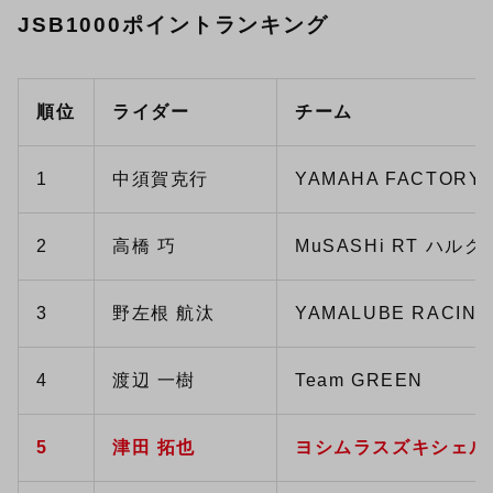
JSB1000ポイントランキング
順位
ライダー
チーム
1
中須賀克行
YAMAHA FACTORY 
2
高橋 巧
MuSASHi RT ハルク
3
野左根 航汰
YAMALUBE RACING
4
渡辺 一樹
Team GREEN
5
津田 拓也
ヨシムラスズキシェル