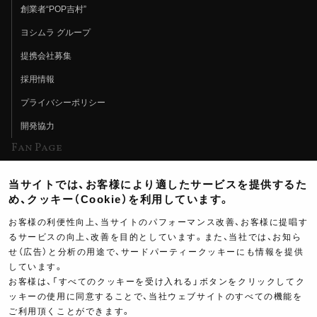
創業者“POP吉村”
ヨシムラ グループ
提携会社募集
採用情報
プライバシーポリシー
開発協力
Fan Page
Web特集記事
当サイトでは、お客様により適したサービスを提供するた
ヨシムラTV
め、クッキー（Cookie）を利用しています。
イベント情報
お客様の利便性向上、当サイトのパフォーマンス改善、お客様に提唱す
るサービスの向上、改善を目的としています。また、当社では、お知ら
イベントスケジュール
せ（広告）と分析の用途で、サードパーティークッキーにも情報を提供
ツーリングブレイクタイム
しています。
お客様は、「すべてのクッキーを受け入れる」ボタンをクリックしてク
壁紙
ッキーの使用に同意することで、当社ウェブサイトのすべての機能を
ご利用頂くことができます。
製品ポスター