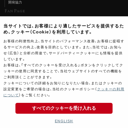
開発協力
Fan Page
Web特集記事
当サイトでは、お客様により適したサービスを提供するた
ヨシムラTV
め、クッキー（Cookie）を利用しています。
イベント情報
お客様の利便性向上、当サイトのパフォーマンス改善、お客様に提唱す
るサービスの向上、改善を目的としています。また、当社では、お知ら
イベントスケジュール
せ（広告）と分析の用途で、サードパーティークッキーにも情報を提供
しています。
ツーリングブレイクタイム
お客様は、「すべてのクッキーを受け入れる」ボタンをクリックしてク
壁紙
ッキーの使用に同意することで、当社ウェブサイトのすべての機能を
ご利用頂くことができます。
製品ポスター
クッキーについての詳細をお知りになりたい場合、またはクッキーの
設定変更をご希望の場合は、当社のクッキーポリシー（
クッキーの利用
について
）をご覧ください。
すべてのクッキーを受け入れる
Copyright ©YOSHIMURA JAPAN Co,Ltd. All Rights
Reserved.
ENGLISH