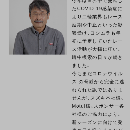
今年は世界中で蔓延し
たCOVID-19感染症に
より二輪業界もレース
延期や中止といった影
響受け、ヨシムラも年
初に予定していたレー
ス活動が大幅に狂い、
暗中模索の日々が続き
ました。
今もまだコロナウイル
ス の脅威から完全に逃
れられた訳ではありま
せんが、スズキ本社様、
Motul様、スポンサー各
社様のご協力により、
新シーズンに向けて発