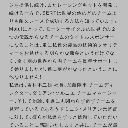
ジを提供し続け、またレーシングキットを開発し
続ける一方で、SERTは世界の他のどのチームよ
りも耐久レースで成功する方法を知っています。
Motulにとって、モーターサイクルの世界での２
つの伝説からなるチームのタイトルスポンサー
になることは、単に私達の製品の技術的クオリテ
ィーをお見せする明らかな機会というだけでな
く、全く別の世界から両チームを長年サポートし
て参りましたが、遂に夢がかなったということに
他なりません！
私達は、吉村不二雄 社長、加藤陽平 チームディ
レクター、ダミアン・ソルニエ チームマネージャ
ー、そして勿論、引退にも関わらず必ずチームを
見守っているであろうドミニク・メリアン元監督
に対して、彼らが私達をずっと信頼していただい
ていることに感謝いたしますと共に、チームが最