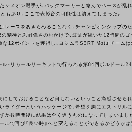
ったシメオン選手が、バックマーカーと絡んでペースが乱
ともあり、ここで表彰台の可能性は潰えてしまった。
１はレースをあきらめることなく、チャンピオンシップの
屈の精神と忍耐強さのおかげで、波乱が続いた12時間のゴ
な12ポイントを獲得し、ヨシムラSERT Motulチーム
ポール・リカールサーキットで行われる第84回ボルドール2
実にしておけることなど何もないということ痛感させら
いライダーというパッケージで、希望を胸にエストリル
わずか数時間後に結果は全く違うものになってしまいまし
ールで再び『良い時』へと変えることができるかどうかは