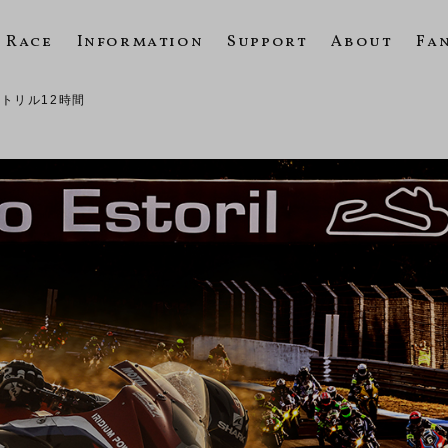
Race
Information
Support
About
Fa
エストリル12時間