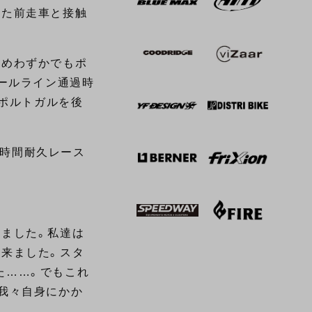
れた前走車と接触
ためわずかでもポ
ールライン通過時
はポルトガルを後
4時間耐久レース
れました。私達は
に来ました。スタ
た……。でもこれ
我々自身にかか