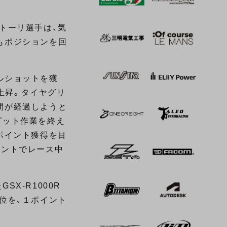
ントーリ選手は、気
もポジションを回
ルショットを獲
上昇。タイヤグリ
間が経過しようと
ピット作業を終え
ポイント獲得を目
ィントでレース中
X-R1000R
位を、１ポイント