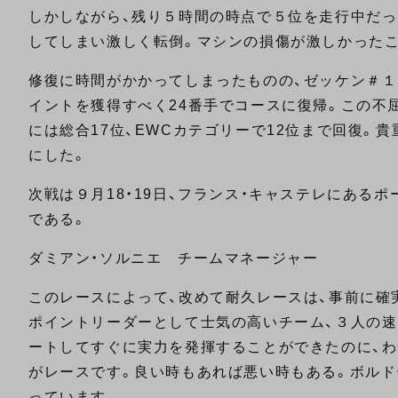
しかしながら、残り５時間の時点で５位を走行中だ
してしまい激しく転倒。マシンの損傷が激しかったこ
修復に時間がかかってしまったものの、ゼッケン＃
イントを獲得すべく24番手でコースに復帰。この不
には総合17位、EWCカテゴリーで12位まで回復。貴重
にした。
次戦は９月18・19日、フランス・キャステレにある
である。
ダミアン・ソルニエ チームマネージャー
このレースによって、改めて耐久レースは、事前に確
ポイントリーダーとして士気の高いチーム、３人の速
ートしてすぐに実力を発揮することができたのに、
がレースです。良い時もあれば悪い時もある。ボルド
っています。