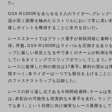
た。
GSX-R1000Rを走らせる３人のライダー、グレッ
温が高く困難を極めたエストリルにおいて常に高い
復しポイントを獲得することに全力を注いだ。
レーススタートではブラック選手が前戦同様に素晴
得。序盤、GSX-R1000Rはライバルを圧倒する
ップに厳しい状況となる中で多くのチームが転倒を
しているタイミングでスリップダウンしてしまう。
レースに復帰した時の順位は17番手。勝利の望みは
指すべく、各ライダーは一つでも順位を上げること
のファステストラップも記録した。
レースの折り返し点である６時間経過時、チームは失っ
は、表彰台の可能性も現実的な６番手を走行。ラップ
でも多く、という目標に向け確実なレース展開をして