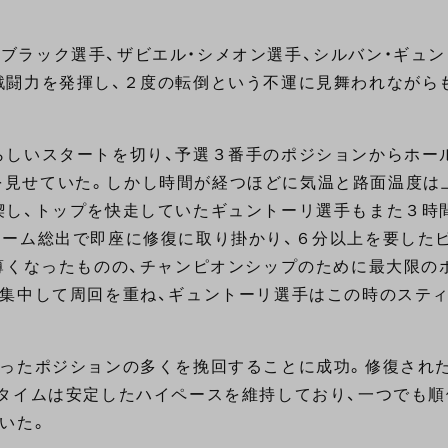
グ・ブラック選手、ザビエル・シメオン選手、シルバン・ギュ
戦闘力を発揮し、２度の転倒という不運に見舞われながら
らしいスタートを切り、予選３番手のポジションからホー
走りを見せていた。しかし時間が経つほどに気温と路面温度は
喫し、トップを快走していたギュントーリ選手もまた３時
チーム総出で即座に修復に取り掛かり、６分以上を要した
薄くなったものの、チャンピオンシップのために最大限の
に集中して周回を重ね、ギュントーリ選手はこの時のステ
たポジションの多くを挽回することに成功。修復されたGS
タイムは安定したハイペースを維持しており、一つでも順
いた。