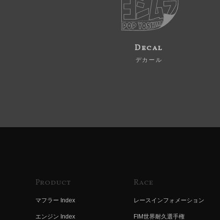
Decal
デカール
Product
Race
マフラー Index
レースインフォメーション
エンジン Index
FIM世界耐久選手権