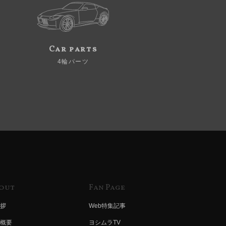
Car parts
4輪パーツ
out
Fan Page
拶
Web特集記事
概要
ヨシムラTV