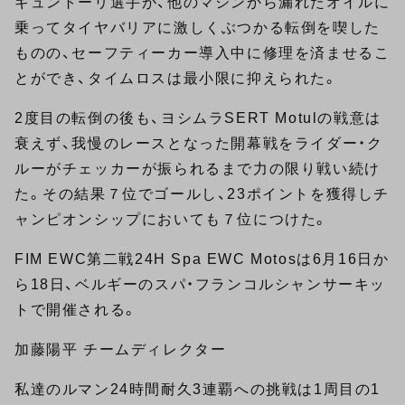
ギュントーリ選手が、他のマシンから漏れたオイルに
乗ってタイヤバリアに激しくぶつかる転倒を喫した
ものの、セーフティーカー導入中に修理を済ませるこ
とができ、タイムロスは最小限に抑えられた。
2度目の転倒の後も、ヨシムラSERT Motulの戦意は
衰えず、我慢のレースとなった開幕戦をライダー・ク
ルーがチェッカーが振られるまで力の限り戦い続け
た。その結果７位でゴールし、23ポイントを獲得しチ
ャンピオンシップにおいても７位につけた。
FIM EWC第二戦24H Spa EWC Motosは6月16日か
ら18日、ベルギーのスパ・フランコルシャンサーキッ
トで開催される。
加藤陽平 チームディレクター
私達のルマン24時間耐久3連覇への挑戦は1周目の1