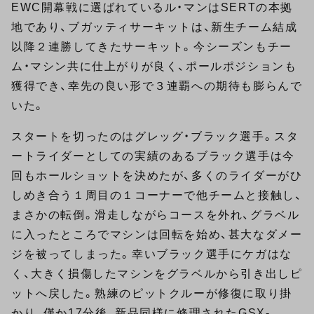
EWC開幕戦に選ばれているル・マンはSERTの本拠
地であり、ブガッティサーキットは、新生チーム結成
以降２連勝してきたサーキット。今シーズンもチー
ム・マシン共に仕上がりが良く、ポールポジションも
獲得でき、幸先の良い形で３連覇への期待も膨らんで
いた。
スタートを切ったのはグレッグ・ブラック選手。スタ
ートライダーとしての実績のあるブラック選手は今
回もホールショットを決めたが、多くのライダーがひ
しめき合う１周目の１コーナーで他チームと接触し、
まさかの転倒。滑走しながらコースを外れ、グラベル
に入ったところでマシンは回転を始め、甚大なダメー
ジを被ってしまった。幸いブラック選手にケガはな
く、大きく損傷したマシンをグラベルから引き出しピ
ットへ戻した。熟練のピットクルーが修復に取り掛
かり、僅か17分後、新品同様に修理されたGSX-