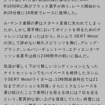
R1000Rに再びブラック選手が跨り、レース開始から
約29分後に18周差でレースに復帰した。
ル・マン３連覇の夢はスタート直後に失われてしまっ
たが、しかし選手権においてポイントを得るためのチ
ャレンジは始まったばかり。ヨシムラ SERT Motul
の決して諦めない耐久スピリッツを胸に、グレッグ・
ブラック、シルバン・ギュントーリ、エティエンヌ・マ
ッソン各選手は残り23時間半の戦いに臨んだ。
気温が著しく下がり難しいコンディションとなった
ナイトセッションでもハイペースを維持したヨシム
ラSERT Motulライダーは、12時間経過時点では21
位までポジションを回復。さらにミスなくレースを
運び続けたことで夜明けを迎える頃には７位を走る
という、驚異的な追い上げを達成していた。終盤には