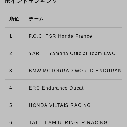
ポイントランキング
順位
チーム
1
F.C.C. TSR Honda France
2
YART – Yamaha Official Team EWC
3
BMW MOTORRAD WORLD ENDURANC
4
ERC Endurance Ducati
5
HONDA VILTAIS RACING
6
TATI TEAM BERINGER RACING