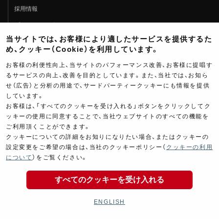
採用情報
プライバシーポリシー
当サイトでは、お客様により適したサービスを提供するた
開発協力
め、クッキー（Cookie）を利用しています。
Fan Page
お客様の利便性向上、当サイトのパフォーマンス改善、お客様に提唱す
Web特集記事
るサービスの向上、改善を目的としています。また、当社では、お知ら
せ（広告）と分析の用途で、サードパーティークッキーにも情報を提供
ヨシムラTV
しています。
イベント情報
お客様は、「すべてのクッキーを受け入れる」ボタンをクリックしてク
ッキーの使用に同意することで、当社ウェブサイトのすべての機能を
イベントスケジュール
ご利用頂くことができます。
クッキーについての詳細をお知りになりたい場合、またはクッキーの
ツーリングブレイクタイム
設定変更をご希望の場合は、当社のクッキーポリシー（
クッキーの利用
壁紙
について
）をご覧ください。
製品ポスター
すべてのクッキーを受け入れる
ENGLISH