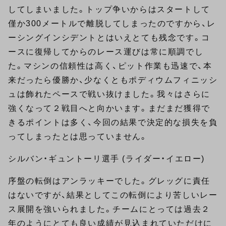
してしまいました。トップ争いからはスタートして
僅か300メートルで離脱してしまったのですから、レ
ーシングインシデントとはいえとても残念です。コ
ースに復帰してからのレース運びは常に順調でし
た。マシンの信頼性は高く、ピット作業も迅速で、本
来だったら優勝か、少なくともポディウムフィニッシ
ュは飾れたペースで戦い抜けました。我々はさらに
強くなって２戦目へと向かいます。まだまだ獲得で
きるポイントは多く、今回の結果で決定的な損失を負
ってしまったとは思っていません。
シルバン・ギュントーリ選手 (ライダー・イエロー)
序盤の転倒はアンラッキーでした。グレッグに責任
はないですが、結果としてこの転倒により苦しいレー
ス展開を強いられました。チームにとっては過去２
年のようにとても良い成績が見込まれていただけに