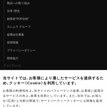
製品への取り組み
沿革・歴史
創業者“POP吉村”
ヨシムラ グループ
提携会社募集
採用情報
プライバシーポリシー
開発協力
Fan Page
Web特集記事
当サイトでは、お客様により適したサービスを提供するた
ヨシムラTV
め、クッキー（Cookie）を利用しています。
イベント情報
お客様の利便性向上、当サイトのパフォーマンス改善、お客様に提唱す
るサービスの向上、改善を目的としています。また、当社では、お知ら
イベントスケジュール
せ（広告）と分析の用途で、サードパーティークッキーにも情報を提供
しています。
ツーリングブレイクタイム