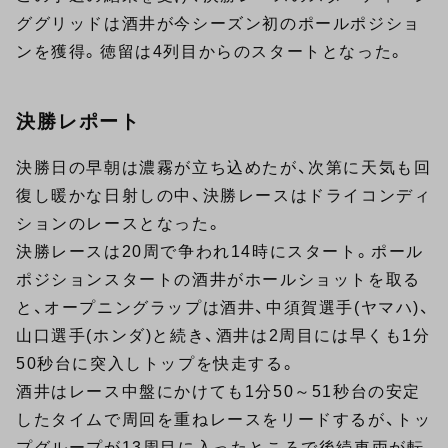
ググリッドは酒井が今シーズン初のポールポジショ
ンを獲得。徳留は4列目からのスタートとなった。
決勝レポート
決勝日の早朝は濃霧が立ち込めたが、次第に天気も回
復し暖かな日射しの中、決勝レースはドライコンディ
ションのレースとなった。
決勝レースは20周で争われ14時にスタート。ポール
ポジションスタートの酒井がホールショットを取る
と、オープニングラップは酒井、中須賀選手(ヤマハ)、
山口選手(ホンダ)と続き、酒井は2周目には早くも1分
50秒台に突入しトップを快走する。
酒井はレース中盤にかけても1分50～51秒台の安定
したタイムで周回を重ねレースをリードするが、トッ
プグループが13周目に入ったところで後続車両が転