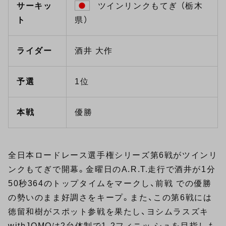
サーキッ
ツインリンクもてぎ （栃木
ト
県）
ライダー
酒井 大作
予選
1位
本戦
優勝
全日本ロードレース選手権シリーズ第6戦がツインリ
ンクもてぎで開幕。金曜日のA.R.T.走行で酒井が1分
50秒364のトップタイムをマークし、前戦 での優勝
の勢いのまま好調さをキープ。また、この第6戦には
徳留和樹がスポット参戦を果たし、ヨシムラスズキ
withJOMOは2台体制で1-2フィニッ シュを目指しも