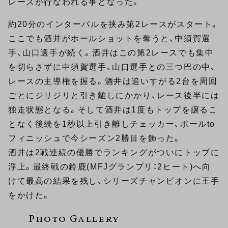
レースが行なわれる事となった。
約20分のインターバルを挟み第2レースがスタート。
ここでも酒井がホールショットを奪うと、中須賀選
手、山口選手が続く。酒井はこの第2レースでも集中
を切らさずに中須賀選手、山口選手との三つ巴の中、
レースの主導権を握る。酒井は追いすがる2台を周回
ごとにジリジリと引き離しにかかり、レース後半には
独走状態となる。そして酒井は1度もトップを譲るこ
となく後続を1秒以上引き離しチェッカー、ポールto
フィニッシュで今シーズン2勝目を飾った。
酒井は2戦連続の優勝でランキングがついにトップに
浮上。最終戦の鈴鹿(MFJグランプリ：2ヒート)へ向
けて最高の結果を残し、シリーズチャンピオンに王手
をかけた。