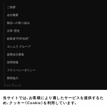
ご挨拶
会社概要
製品への取り組み
沿革・歴史
創業者“POP吉村”
ヨシムラ グループ
提携会社募集
採用情報
プライバシーポリシー
開発協力
Fan Page
Web特集記事
当サイトでは、お客様により適したサービスを提供するた
ヨシムラTV
め、クッキー（Cookie）を利用しています。