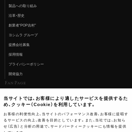
製品への取り組み
沿革・歴史
創業者“POP吉村”
ヨシムラ グループ
提携会社募集
採用情報
プライバシーポリシー
開発協力
Fan Page
Web特集記事
当サイトでは、お客様により適したサービスを提供するた
ヨシムラTV
め、クッキー（Cookie）を利用しています。
イベント情報
お客様の利便性向上、当サイトのパフォーマンス改善、お客様に提唱す
るサービスの向上、改善を目的としています。また、当社では、お知ら
イベントスケジュール
せ（広告）と分析の用途で、サードパーティークッキーにも情報を提供