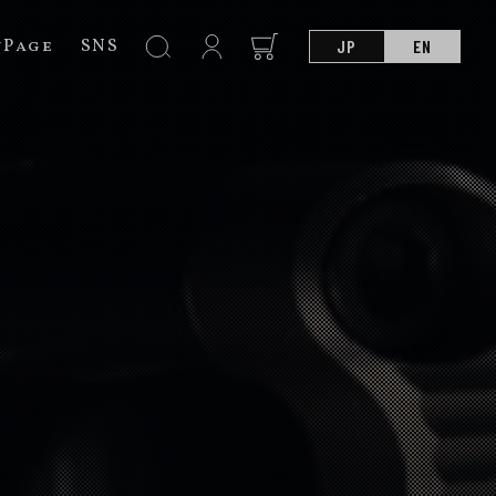
nPage
SNS
JP
EN