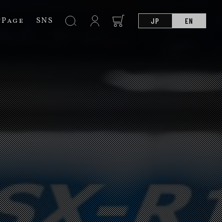
nPage
SNS
JP
EN