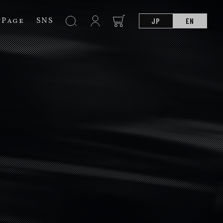
nPage
SNS
JP
EN