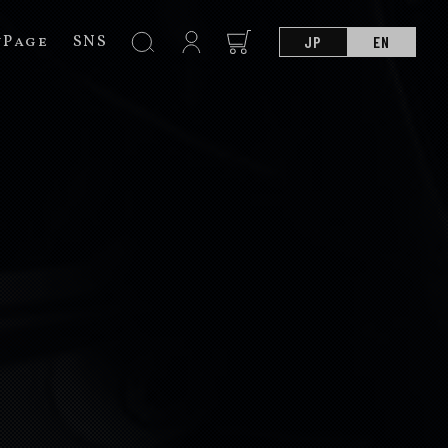
nPage
SNS
JP
EN