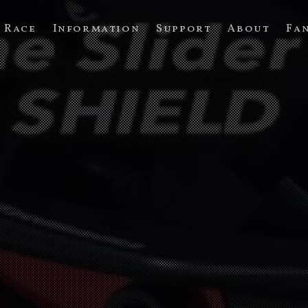
Race
Information
Support
About
Fa