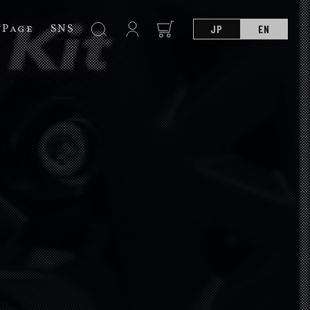
nPage
SNS
JP
EN