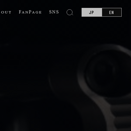
bout
FanPage
SNS
JP
EN