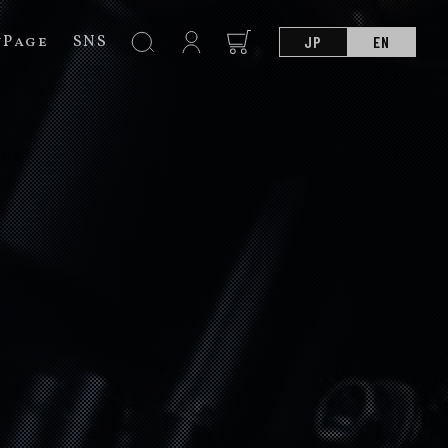
nPage
SNS
JP
EN