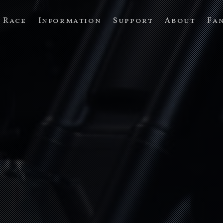
Race
Information
Support
About
Fa