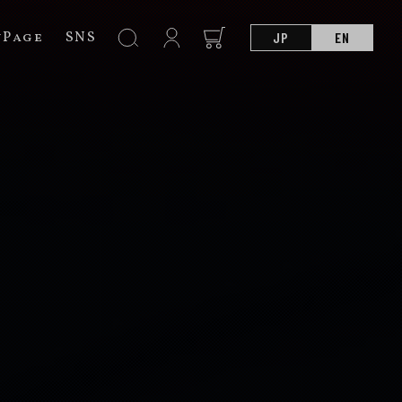
nPage
SNS
JP
EN