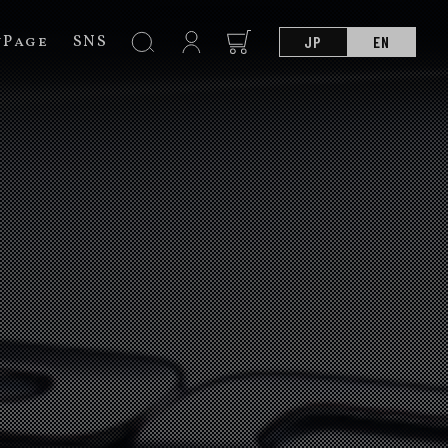
nPage
SNS
JP
EN